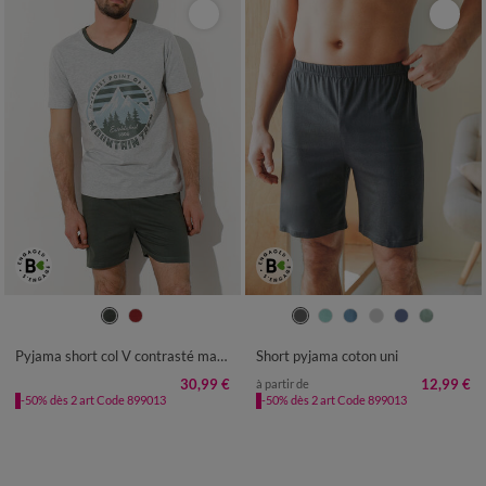
M
L
XL
XXL
3XL
36/38
40/42
44/46
48/50
52/54
56/58
60/62
64/66
Pyjama short col V contrasté manches courtes
Short pyjama coton uni
68/70
72/74
30,99 €
12,99 €
à partir de
-50% dès 2 art Code 899013
-50% dès 2 art Code 899013