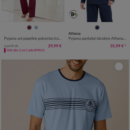
M
L
XL
XXL
3XL
4XL
S
M
L
XL
XXL
Athena
Pyjama uni popeline polyester/coton
Pyjama pantalon bicolore Athena, manches longues, coton
29,99 €
35,99 €
*
à partir de
-50% dès 2 art Code 899013