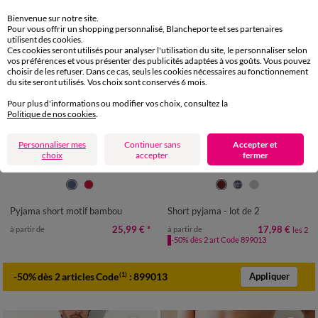
Bienvenue sur notre site.
Pour vous offrir un shopping personnalisé, Blancheporte et ses partenaires
utilisent des cookies.
Ces cookies seront utilisés pour analyser l'utilisation du site, le personnaliser selon
vos préférences et vous présenter des publicités adaptées à vos goûts. Vous pouvez
choisir de les refuser. Dans ce cas, seuls les cookies nécessaires au fonctionnement
du site seront utilisés. Vos choix sont conservés 6 mois.
Pour plus d'informations ou modifier vos choix, consultez la
Politique de nos cookies
.
Personnaliser mes
Continuer sans
Accepter et
choix
accepter
fermer
M
L
XL
XXL
3XL
4XL
5XL
36/38
40/42
44/46
48/50
52/54
56/58
60/62
64/66
Pyjama short motif bambou
Short pyjama - lot de 2
68/70
72/74
25,99 €
*
17,98 €
à partir de
à partir de
les 2
-50% dès 2 art Code 899013
-50% dès 2 articles Code
:
899013
(1)
Appliquer