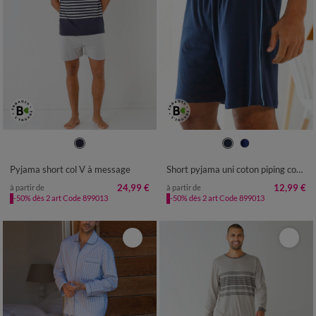
S
M
L
XL
XXL
3XL
4XL
36/38
40/42
44/46
48/50
52/54
56/58
60/62
64/66
Pyjama short col V à message
Short pyjama uni coton piping contrasté
68/70
72/74
24,99 €
12,99 €
à partir de
à partir de
-50% dès 2 art Code 899013
-50% dès 2 art Code 899013