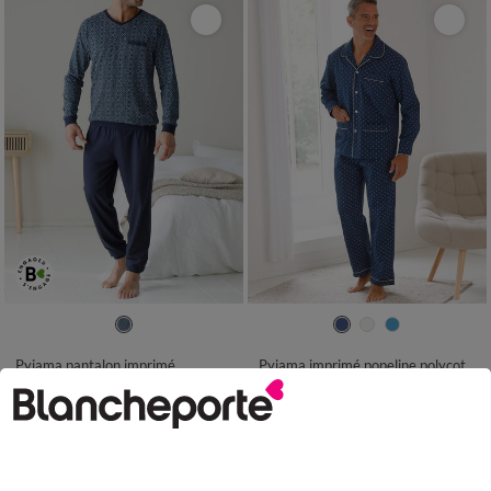
S
M
L
XL
XXL
3XL
4XL
M
L
XL
XXL
3XL
Pyjama pantalon imprimé
Pyjama imprimé popeline polycoton
34,99 €
32,99 €
à partir de
à partir de
-50% dès 2 art Code 899013
-50% dès 2 art Code 899013