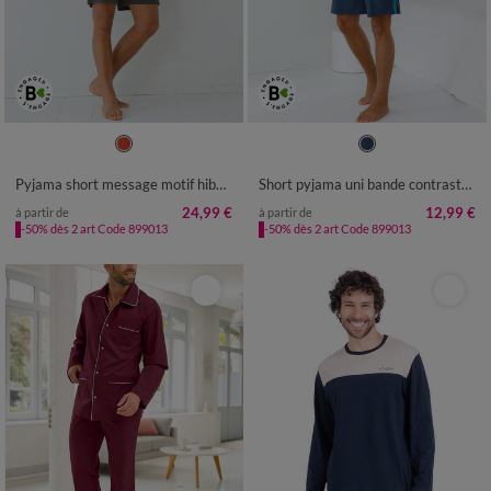
S
M
L
XL
XXL
3XL
4XL
36/38
40/42
44/46
48/50
52/54
56/58
60/62
64/66
Pyjama short message motif hibou manches courtes
Short pyjama uni bande contrastée
68/70
72/74
24,99 €
12,99 €
à partir de
à partir de
-50% dès 2 art Code 899013
-50% dès 2 art Code 899013