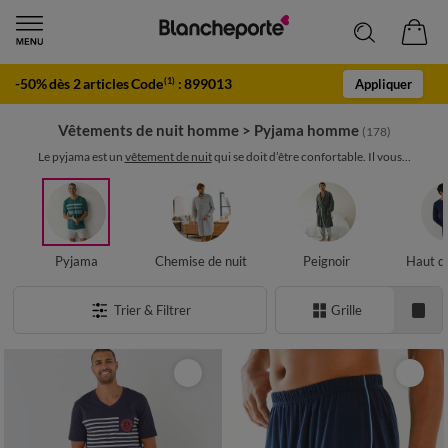
-50% dès 2 articles Code
:
899013
(1)
Appliquer
Vêtements de nuit homme
>
Pyjama homme
(178)
Le pyjama est un
vêtement de nuit
qui se doit d’être confortable. Il vous...
Pyjama
Chemise de nuit
Peignoir
Haut d
Trier & Filtrer
Grille