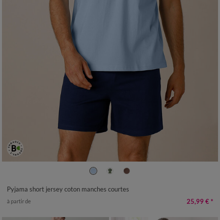
S
M
L
XL
XXL
3XL
Pyjama short jersey coton manches courtes
25,99 €
*
à partir de