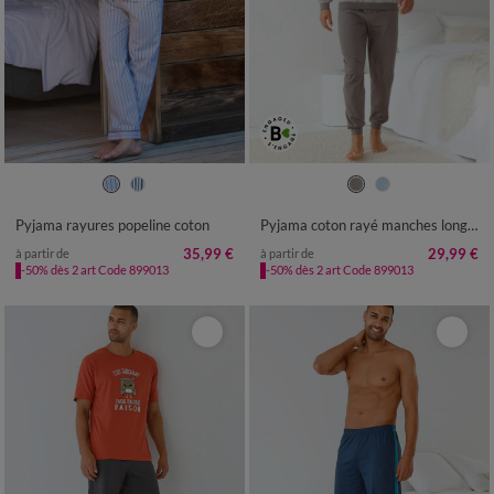
M
L
XL
XXL
3XL
4XL
S
M
L
XL
XXL
3XL
4XL
Pyjama rayures popeline coton
Pyjama coton rayé manches longues
35,99 €
29,99 €
à partir de
à partir de
-50% dès 2 art Code 899013
-50% dès 2 art Code 899013