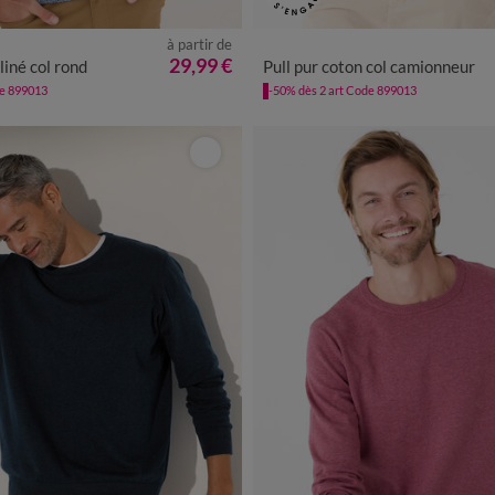
à partir de
XL
XXL
3XL
4XL
5XL
S
M
L
XL
XXL
3XL
29,99 €
liné col rond
Pull pur coton col camionneur
de 899013
-50% dès 2 art Code 899013