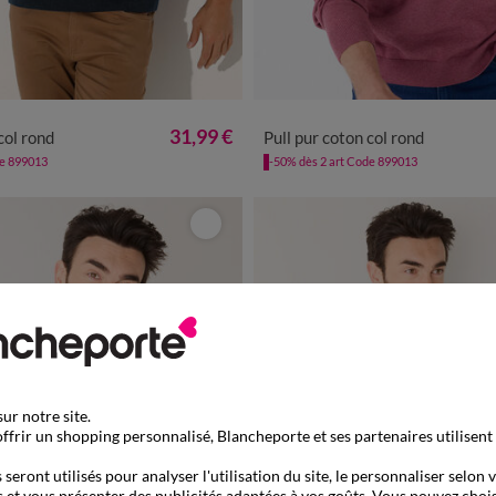
M
L
XL
XXL
3XL
4XL
S
M
L
XL
XXL
3XL
31,99 €
col rond
Pull pur coton col rond
de 899013
-50% dès 2 art Code 899013
ur notre site.
ffrir un shopping personnalisé, Blancheporte et ses partenaires utilisent
seront utilisés pour analyser l'utilisation du site, le personnaliser selon 
 et vous présenter des publicités adaptées à vos goûts. Vous pouvez chois