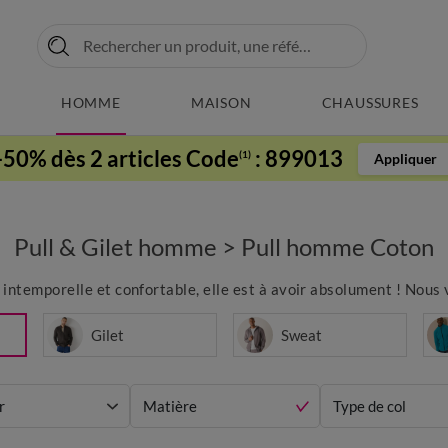
HOMME
MAISON
CHAUSSURES
-50% dès 2 articles Code
:
899013
(1)
Appliquer
Pull & Gilet homme
>
Pull homme Coton
 intemporelle et confortable, elle est à avoir absolument ! Nous
Gilet
Sweat
r
Matière
Type de col