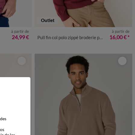
Outlet
à partir de
à partir de
4XL
M
L
XL
XXL
3XL
4XL
24,99 €
16,00 €
*
Pull fin col polo zippé broderie poitrine
 des
vos
ir de les