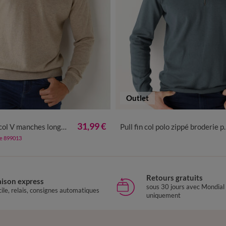
Outlet
M
L
XL
XXL
3XL
4XL
M
L
XL
XXL
3XL
31,99 €
col V manches longues
Pull fin col polo zippé broderie poitrine
de 899013
Retours gratuits
aison express
sous 30 jours avec Mondial
ile, relais, consignes automatiques
uniquement