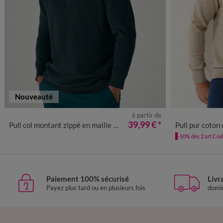
Nouveauté
à partir de
S
M
L
XL
XXL
3XL
4XL
S
39,99 €
*
Pull col montant zippé en maille perlée
Pull pur coton 
-50% dès 2 art Co
Paiement 100% sécurisé
Livr
Payez plus tard ou en plusieurs fois
domic