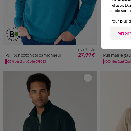
refuser. Da
choix sont 
Pour plus d
Personn
à partir de
S
M
L
XL
XXL
3XL
4XL
M
27,99 €
Pull pur coton col camionneur
Pull maille gau
-50% dès 2 art Code 899013
-50% dès 2 art Co