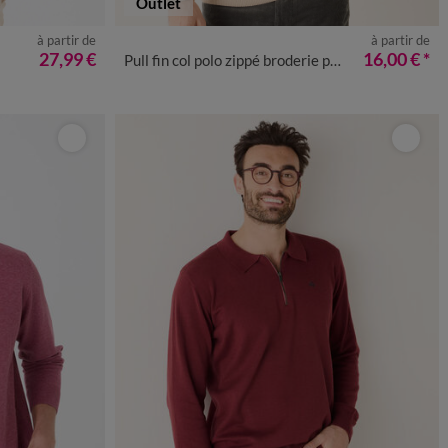
Outlet
à partir de
à partir de
4XL
M
L
XL
XXL
3XL
4XL
27,99 €
16,00 €
*
Pull fin col polo zippé broderie poitrine