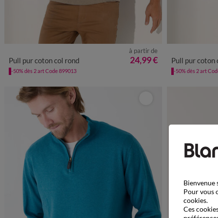
à partir de
S
M
L
XL
XXL
3XL
4XL
S
24,99 €
Pull pur coton col rond
Pull pur coton 
-50% dès 2 art Code 899013
-50% dès 2 art Co
Bienvenue s
Pour vous o
cookies.
Ces cookies 
préférences