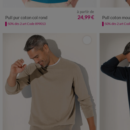
à partir de
S
M
L
XL
XXL
3XL
4XL
M
L
24,99 €
Pull pur coton col rond
Pull coton mou
-50% dès 2 art Code 899013
-50% dès 2 art Co