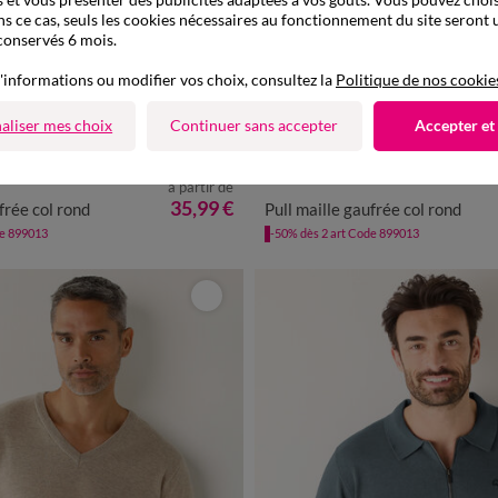
ns ce cas, seuls les cookies nécessaires au fonctionnement du site seront u
conservés 6 mois.
'informations ou modifier vos choix, consultez la
Politique de nos cookie
aliser mes choix
Continuer sans accepter
Accepter et
à partir de
L
XL
XXL
3XL
4XL
M
L
XL
XXL
3XL
35,99 €
frée col rond
Pull maille gaufrée col rond
de 899013
-50% dès 2 art Code 899013