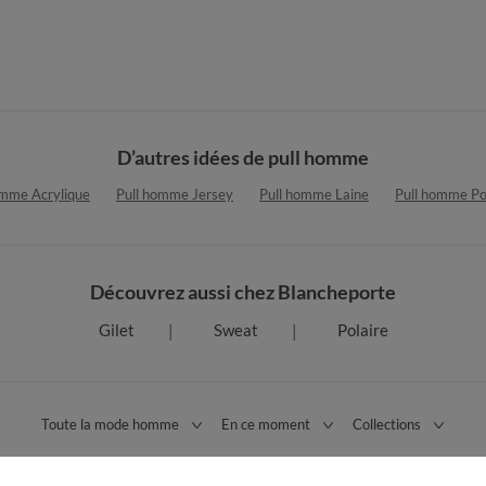
D’autres idées de pull homme
omme Acrylique
Pull homme Jersey
Pull homme Laine
Pull homme Po
Découvrez aussi chez Blancheporte
Gilet
Sweat
Polaire
Toute la mode homme
En ce moment
Collections