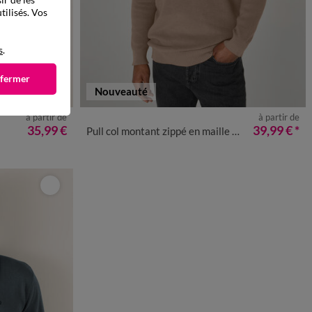
tilisés. Vos
s
.
 fermer
Nouveauté
à partir de
à partir de
4XL
S
M
L
XL
XXL
3XL
4XL
35,99 €
39,99 €
*
Pull col montant zippé en maille perlée