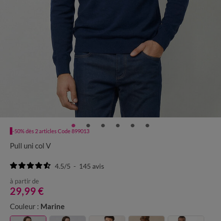
-50% dès 2 articles Code 899013
Pull uni col V
4.5
/
5
-
145
avis
à partir de
29,99 €
Couleur :
Marine