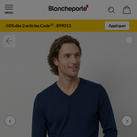
-50% dès 2 articles Code
:
899013
(1)
Appliquer