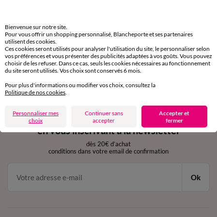
domicile, relais, consignes automatiques
Bienvenue sur notre site.
Retours gratuits
Pour vous offrir un shopping personnalisé, Blancheporte et ses partenaires
sous 30 jours avec Mondial Relay uniquement
utilisent des cookies.
Ces cookies seront utilisés pour analyser l'utilisation du site, le personnaliser selon
vos préférences et vous présenter des publicités adaptées à vos goûts. Vous pouvez
Service clients
choisir de les refuser. Dans ce cas, seuls les cookies nécessaires au fonctionnement
du site seront utilisés. Vos choix sont conservés 6 mois.
par chat et par téléphone
de 8h00 à 20h00 du lundi au samedi
Pour plus d'informations ou modifier vos choix, consultez la
Politique de nos cookies
.
Personnaliser mes
Continuer sans
Accepter et
11€ Offerts
choix
accepter
fermer
en vous inscrivant à la newsletter
dès 20€ d’achat
conditions dans votre email de confirmation
Ok