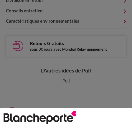
Livraison et retour
Conseils entretien
Caractéristiques environnementales
Retours Gratuits
sous 30 jours avec Mondial Relay uniquement
D'autres idées de Pull
Pull
Paiement 100% sécurisé
Payez plus tard ou en plusieurs fois
Livraison express