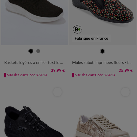
Fabriqué en France
40
41
42
43
44
45
36
37
38
39
40
41
42
Baskets légères à enfiler textile mesh
Mules sabot imprimées fleurs - fourrées
39,99 €
25,99 €
-50% dès 2 art Code 899013
-50% dès 2 art Code 899013