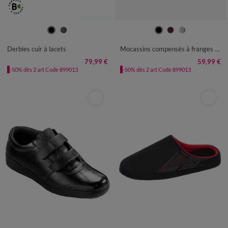
40
41
42
43
44
45
46
36
37
38
39
40
41
42
Derbies cuir à lacets
Mocassins compensés à franges et pompons
79,99 €
59,99 €
-50% dès 2 art Code 899013
-50% dès 2 art Code 899013