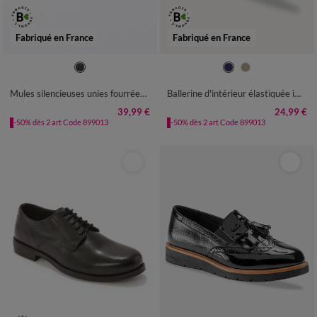
Fabriqué en France
Fabriqué en France
39
40
41
42
43
44
45
36
37
38
39
40
41
42
46
Mules silencieuses unies fourrées laine
Ballerine d'intérieur élastiquée imprimée pois
39,99 €
24,99 €
-50% dès 2 art Code 899013
-50% dès 2 art Code 899013