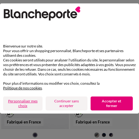
39
40
41
42
43
44
45
40
41
42
43
44
45
Isotoner
46
Derbies scratchées en cuir - jusqu'au 46
Mules chaussons suédine
89,99 €
14,99 €
*
-50% dès 2 art Code 899013
Bienvenue sur notre site.
Pour vous offrir un shopping personnalisé, Blancheporte et ses partenaires
utilisent des cookies.
Ces cookies seront utilisés pour analyser l'utilisation du site, le personnaliser selon
vos préférences et vous présenter des publicités adaptées à vos goûts. Vous pouvez
choisir de les refuser. Dans ce cas, seuls les cookies nécessaires au fonctionnement
du site seront utilisés. Vos choix sont conservés 6 mois.
Pour plus d'informations ou modifier vos choix, consultez la
Politique de nos cookies
.
Personnaliser mes
Continuer sans
Accepter et
choix
accepter
fermer
Fabriqué en France
Fabriqué en France
40
41
42
43
44
45
39
40
41
42
43
44
45