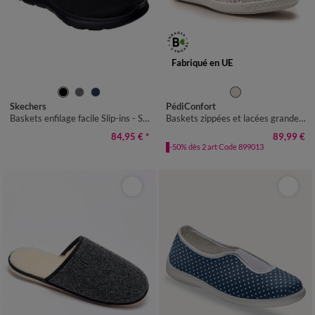
Fabriqué en UE
39
40
41
42
43
44
45
35
36
37
38
39
40
41
Skechers
PédiConfort
42
43
Baskets enfilage facile Slip-ins - Summits
Baskets zippées et lacées grande largeur
84,95 €
*
89,99 €
-50% dès 2 art Code 899013