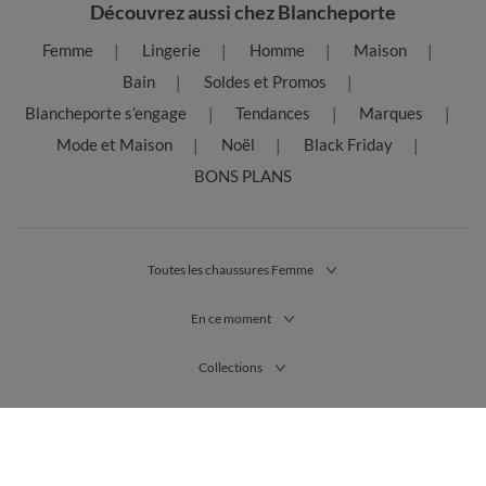
Découvrez aussi chez Blancheporte
Femme
Lingerie
Homme
Maison
Bain
Soldes et Promos
Blancheporte s’engage
Tendances
Marques
Mode et Maison
Noël
Black Friday
BONS PLANS
Toutes les chaussures Femme
En ce moment
Collections