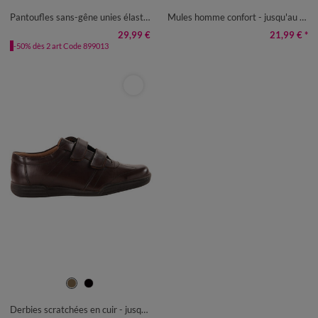
46
47
Pantoufles sans-gêne unies élastiques rayés
Mules homme confort - jusqu'au 47
29,99 €
21,99 €
*
-50% dès 2 art Code 899013
39
40
41
42
43
44
45
46
Derbies scratchées en cuir - jusqu'au 46