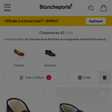
-50% dès 2 articles Code
:
899013
(1)
Appliquer
Chaussures 42
(175)
Indispensables,
les chaussures se déclinent en une grande variété de formes et...
Femme
Homme
Trier & Filtrer
Grille
1