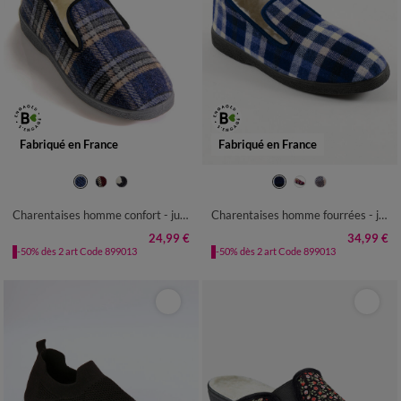
Fabriqué en France
Fabriqué en France
39
40
41
42
43
44
45
39
40
41
42
43
44
45
46
47
46
47
Charentaises homme confort - jusqu'au 47
Charentaises homme fourrées - jusqu'au 47
24,99 €
34,99 €
-50% dès 2 art Code 899013
-50% dès 2 art Code 899013