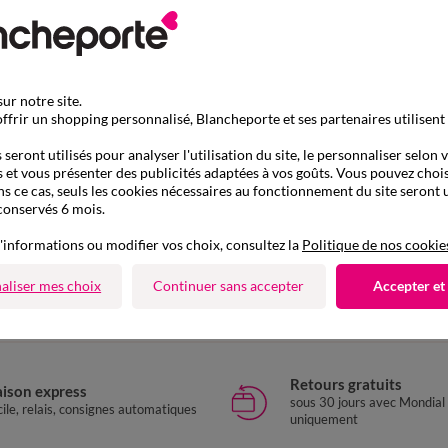
ur notre site.
ffrir un shopping personnalisé, Blancheporte et ses partenaires utilisent
seront utilisés pour analyser l'utilisation du site, le personnaliser selon 
 et vous présenter des publicités adaptées à vos goûts. Vous pouvez chois
ns ce cas, seuls les cookies nécessaires au fonctionnement du site seront u
conservés 6 mois.
D'autres idées de Chaussons
'informations ou modifier vos choix, consultez la
Politique de nos cookie
Charentaises
Chaussons
aliser mes choix
Continuer sans accepter
Accepter et
Retours gratuits
aison express
sous 30 jours avec Mondial
ile, relais, consignes automatiques
uniquement