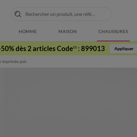
HOMME
MAISON
CHAUSSURES
-50% dès 2 articles Code
:
899013
(1)
Appliquer
ée imprimée pois