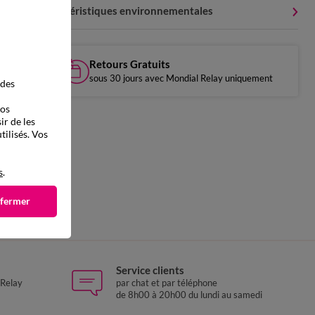
Caractéristiques environnementales
Retours Gratuits
sous 30 jours avec Mondial Relay uniquement
 des
vos
ir de les
tilisés. Vos
s
.
 fermer
Service clients
 Relay
par chat et par téléphone
de 8h00 à 20h00 du lundi au samedi