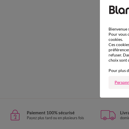
Bienvenue s
Pour vous o
cookies.
Ces cookies 
préférences
refuser. Da
choix sont 
Pour plus d
Personn
Paiement 100% sécurisé
Livr
Payez plus tard ou en plusieurs fois
domic