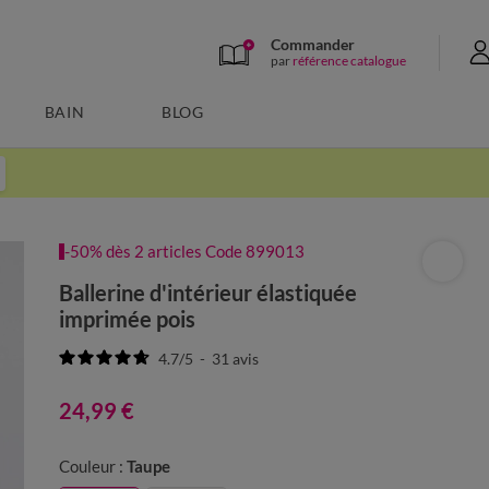
Commander
par
référence catalogue
BAIN
BLOG
-50% dès 2 articles Code 899013
Ballerine d'intérieur élastiquée
imprimée pois
4.7
/
5
-
31
avis
24,99 €
Couleur :
Taupe