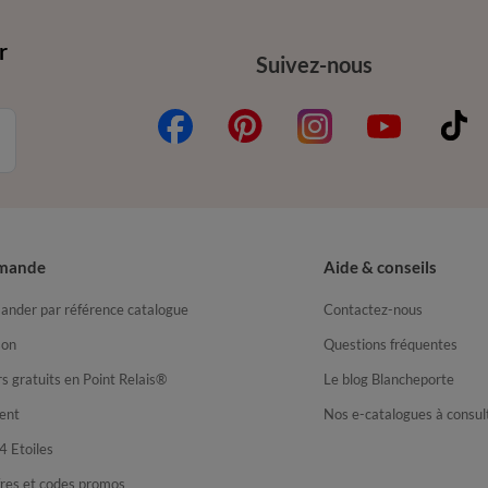
r
Suivez-nous
mande
Aide & conseils
nder par référence catalogue
Contactez-nous
son
Questions fréquentes
s gratuits en Point Relais®
Le blog Blancheporte
ent
Nos e-catalogues à consul
4 Etoiles
fres et codes promos