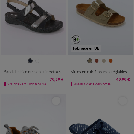
Fabriqué en UE
36
37
38
39
40
41
36
37
38
39
40
41
Sandales bicolores en cuir extra souple
Mules en cuir 2 boucles réglables
79,99 €
49,99 €
-50% dès 2 art Code 899013
-50% dès 2 art Code 899013