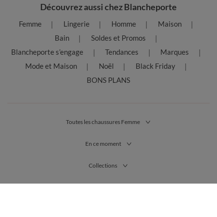
Découvrez aussi chez Blancheporte
Femme
Lingerie
Homme
Maison
Bain
Soldes et Promos
Blancheporte s’engage
Tendances
Marques
Mode et Maison
Noël
Black Friday
BONS PLANS
Toutes les chaussures Femme
En ce moment
Collections