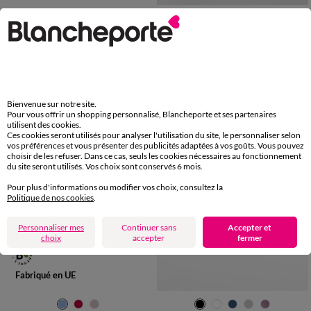
36
37
38
39
40
41
36
37
38
39
40
41
Mules plates à pois
Mules brides scratchées
15,99 €
59,99 €
-50% dès 2 art Code 899013
-50% dès 2 art Code 899013
Bienvenue sur notre site.
Pour vous offrir un shopping personnalisé, Blancheporte et ses partenaires
utilisent des cookies.
Ces cookies seront utilisés pour analyser l'utilisation du site, le personnaliser selon
vos préférences et vous présenter des publicités adaptées à vos goûts. Vous pouvez
choisir de les refuser. Dans ce cas, seuls les cookies nécessaires au fonctionnement
du site seront utilisés. Vos choix sont conservés 6 mois.
Pour plus d'informations ou modifier vos choix, consultez la
Politique de nos cookies
.
Personnaliser mes
Continuer sans
Accepter et
choix
accepter
fermer
Fabriqué en UE
36
37
38
39
40
41
36
37
38
39
40
41