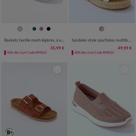
36
37
38
39
40
41
36
37
38
39
40
41
Baskets textile mesh légères, à enfiler
Sandales style spartiates multibrides
35,99 €
49,99 €
-50% dès 2 art Code 899013
-50% dès 2 art Code 899013