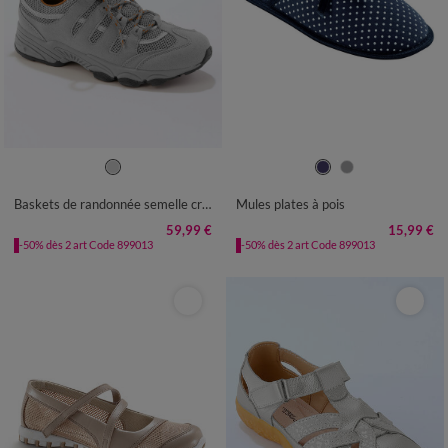
36
37
38
39
40
41
36
37
38
39
40
41
Baskets de randonnée semelle crantée
Mules plates à pois
59,99 €
15,99 €
-50% dès 2 art Code 899013
-50% dès 2 art Code 899013