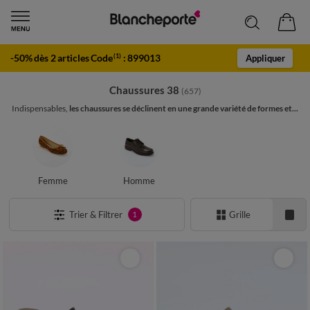
-50% dès 2 articles Code
:
899013
(1)
Appliquer
Chaussures 38
(657)
Indispensables,
les chaussures se déclinent en une grande variété de formes et...
Femme
Homme
Trier & Filtrer
Grille
1