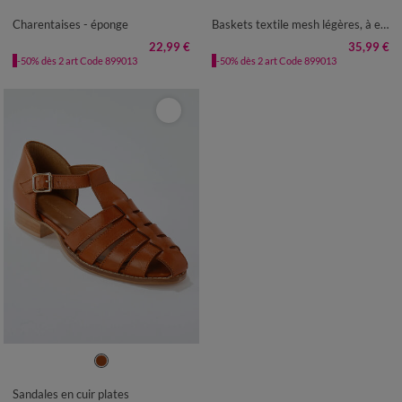
Charentaises - éponge
Baskets textile mesh légères, à enfiler
22,99 €
35,99 €
-50% dès 2 art Code 899013
-50% dès 2 art Code 899013
36
37
38
39
40
41
Sandales en cuir plates