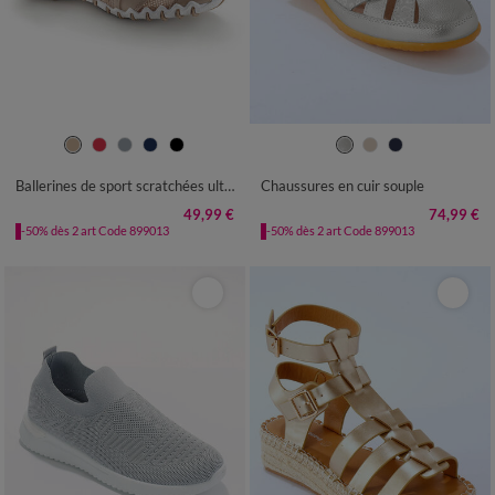
36
37
38
39
40
41
36
37
38
39
40
41
Ballerines de sport scratchées ultra-souples
Chaussures en cuir souple
49,99 €
74,99 €
-50% dès 2 art Code 899013
-50% dès 2 art Code 899013