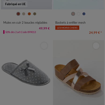
Fabriqué en UE
36
37
38
39
40
41
36
37
38
39
40
41
Mules en cuir 2 boucles réglables
Baskets à enfiler mesh
LES MOINS CHERS
49,99 €
-50% dès 2 art Code 899013
24,99 €
*