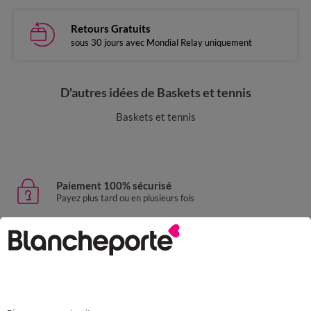
Retours Gratuits
sous 30 jours avec Mondial Relay uniquement
D'autres idées de Baskets et tennis
Baskets et tennis
Paiement 100% sécurisé
Payez plus tard ou en plusieurs fois
Livraison express
domicile, relais, consignes automatiques
Retours gratuits
sous 30 jours avec Mondial Relay uniquement