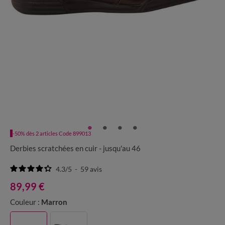
-50% dès 2 articles Code 899013
Derbies scratchées en cuir - jusqu'au 46
4.3
/
5
-
59
avis
89,99 €
Couleur :
Marron