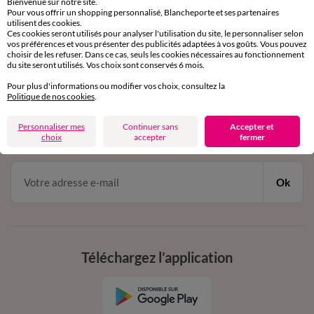
Bienvenue sur notre site.
Pour vous offrir un shopping personnalisé, Blancheporte et ses partenaires
Service clients
utilisent des cookies.
par chat et par téléphone
Ces cookies seront utilisés pour analyser l'utilisation du site, le personnaliser selon
de 8h00 à 20h00 du lundi au samedi
vos préférences et vous présenter des publicités adaptées à vos goûts. Vous pouvez
choisir de les refuser. Dans ce cas, seuls les cookies nécessaires au fonctionnement
du site seront utilisés. Vos choix sont conservés 6 mois.
Pour plus d'informations ou modifier vos choix, consultez la
11€ Offerts
Politique de nos cookies
.
en vous inscrivant à la newsletter
Personnaliser mes
Continuer sans
Accepter et
dès 20€ d’achat
choix
accepter
fermer
conditions dans votre email de confirmation
Ok
Téléchargez l’application