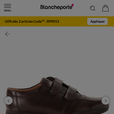
-50% dès 2 articles Code
:
899013
(1)
Appliquer