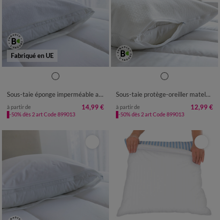
Fabriqué en UE
Sous-taie éponge imperméable anti-acariens Essential®
Sous-taie protège-oreiller matelassée qualité hôtellerie
14,99 €
12,99 €
à partir de
à partir de
-50% dès 2 art Code 899013
-50% dès 2 art Code 899013