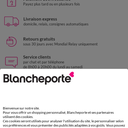
Payez plus tard ou en plusieurs fois
Livraison express
domicile, relais, consignes automatiques
Retours gratuits
sous 30 jours avec Mondial Relay uniquement
Service clients
par chat et par téléphone
de 8h00 à 20h00 du lundi au samedi
11€ Offerts
en vous inscrivant à la newsletter
dès 20€ d’achat
Bienvenue sur notre site.
conditions dans votre email de confirmation
Pour vous offrir un shopping personnalisé, Blancheporte et ses partenaires
utilisent des cookies.
Ces cookies seront utilisés pour analyser l'utilisation du site, le personnaliser selon
Ok
vos préférences et vous présenter des publicités adaptées à vos goûts. Vous pouvez