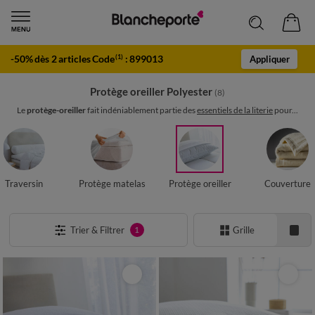
-50% dès 2 articles Code
:
899013
(1)
Appliquer
Protège oreiller Polyester
(8)
Le
protège-oreiller
fait indéniablement partie des
essentiels de la literie
pour...
Traversin
Protège matelas
Protège oreiller
Couverture
Trier & Filtrer
Grille
1