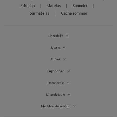
Edredon
Matelas
Sommier
Surmatelas
Cache sommier
Linge de lit
Literie
Enfant
Linge de bain
Déco textile
Linge de table
Meuble et décoration