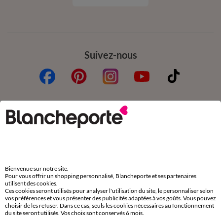
Suivez-nous
Commande
Commander par référence catalogue
Livraison
Retours gratuits en Point Relais®
Bienvenue sur notre site.
Pour vous offrir un shopping personnalisé, Blancheporte et ses partenaires
Paiement
utilisent des cookies.
Ces cookies seront utilisés pour analyser l'utilisation du site, le personnaliser selon
Carte 4 Etoiles
vos préférences et vous présenter des publicités adaptées à vos goûts. Vous pouvez
choisir de les refuser. Dans ce cas, seuls les cookies nécessaires au fonctionnement
(1) Offres et codes promos
du site seront utilisés. Vos choix sont conservés 6 mois.