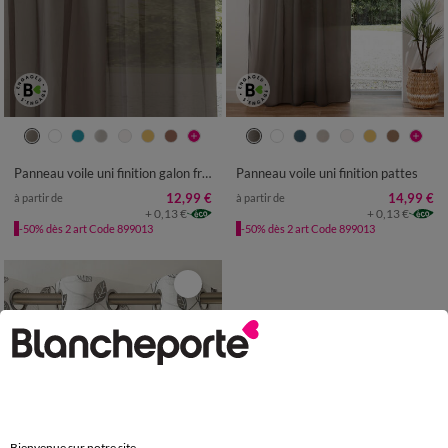
Panneau voile uni finition galon fronceur
Panneau voile uni finition pattes
12,99 €
14,99 €
à partir de
à partir de
+ 0,13 €
+ 0,13 €
-50% dès 2 art Code 899013
-50% dès 2 art Code 899013
Bienvenue sur notre site.