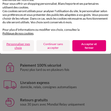
Pour vous offrir un shopping personnalisé, Blancheporte et ses partenaires
utilisent des cookies.
Ces cookies seront utilisés pour analyser l'utilisation du site, le personnaliser selon
vos préférences et vous présenter des publicités adaptées à vos goûts. Vous pouvez
choisir de les refuser. Dans ce cas, seuls les cookies nécessaires au fonctionnement
du site seront utilisés. Vos choix sont conservés 6 mois.
Pour plus d'informations ou modifier vos choix, consultez la
Politique de nos cookies
.
Panneau voilage motif petites feuilles - finition oeillets
19,99 €
Personnaliser mes
Continuer sans
Accepter et
à partir de
choix
accepter
fermer
+ 0,13 €
-50% dès 2 art Code 899013
Paiement 100% sécurisé
Payez plus tard ou en plusieurs fois
Livraison express
domicile, relais, consignes automatiques
Retours gratuits
sous 30 jours avec Mondial Relay uniquement