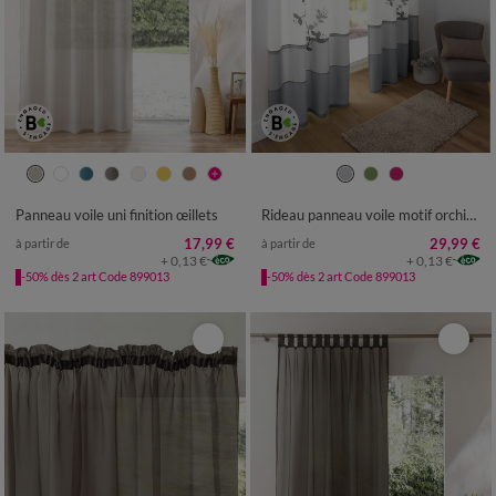
Panneau voile uni finition œillets
Rideau panneau voile motif orchidée finition oeillets
17,99 €
29,99 €
à partir de
à partir de
+ 0,13 €
+ 0,13 €
-50% dès 2 art Code 899013
-50% dès 2 art Code 899013