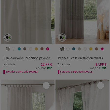
Panneau voile uni finition galon fronceur
Panneau voile uni finition œillets
12,99 €
17,99 €
à partir de
à partir de
+ 0,13 €
+ 0,13 €
-50% dès 2 art Code 899013
-50% dès 2 art Code 899013