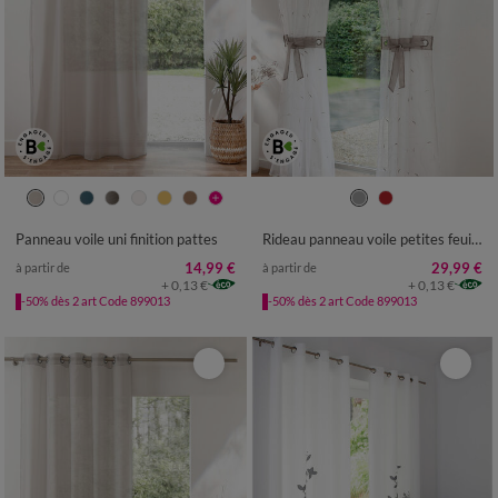
Panneau voile uni finition pattes
Rideau panneau voile petites feuilles brodées
14,99 €
29,99 €
à partir de
à partir de
+ 0,13 €
+ 0,13 €
-50% dès 2 art Code 899013
-50% dès 2 art Code 899013