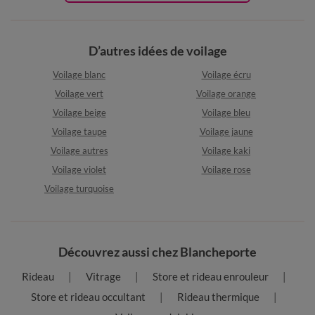
D’autres idées de voilage
Voilage blanc
Voilage écru
Voilage vert
Voilage orange
Voilage beige
Voilage bleu
Voilage taupe
Voilage jaune
Voilage autres
Voilage kaki
Voilage violet
Voilage rose
Voilage turquoise
Découvrez aussi chez Blancheporte
Rideau
Vitrage
Store et rideau enrouleur
Store et rideau occultant
Rideau thermique