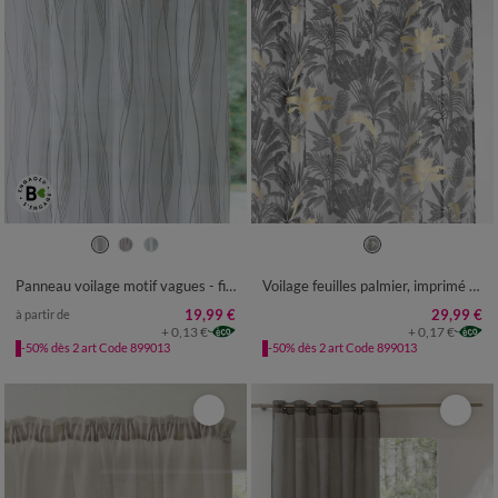
Panneau voilage motif vagues - finition œillets
Voilage feuilles palmier, imprimé métallisé, finition œillets
19,99 €
29,99 €
à partir de
+ 0,13 €
+ 0,17 €
-50% dès 2 art Code 899013
-50% dès 2 art Code 899013