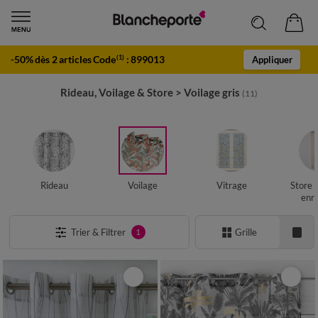
-50% dès 2 articles Code
:
899013
(1)
Appliquer
Rideau, Voilage & Store
>
Voilage gris
(11)
Rideau
Voilage
Vitrage
Store 
enro
Trier & Filtrer
Grille
1