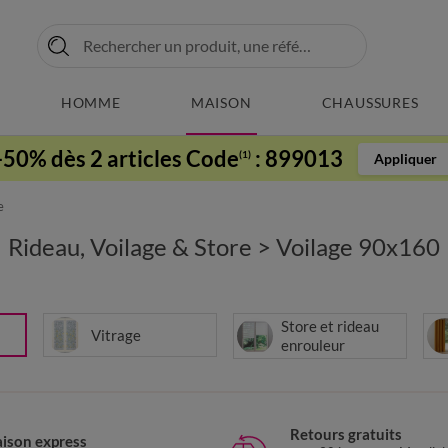
HOMME
MAISON
CHAUSSURES
-50% dès 2 articles Code
:
899013
(1)
Appliquer
e
Rideau, Voilage & Store
>
Voilage 90x160
Store et rideau
Vitrage
enrouleur
Retours gratuits
aison express