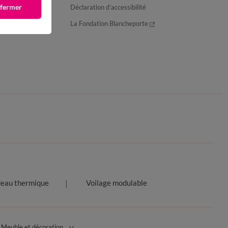
 fermer
Déclaration d’accessibilité
La Fondation Blancheporte
deau thermique
Voilage modulable
Meuble et décoration