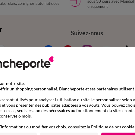
sous 30 jours avec Mondial
ile, relais, consignes automatiques
uniquement
r
Suivez-nous
ur notre site.
ffrir un shopping personnalisé, Blancheporte et ses partenaires utilisent
mande
Aide & conseils
seront utilisés pour analyser l'utilisation du site, le personnaliser selon 
nder par référence catalogue
Contactez-nous
 et vous présenter des publicités adaptées à vos goûts. Vous pouvez chois
ns ce cas, seuls les cookies nécessaires au fonctionnement du site seront u
son
Questions fréquentes
conservés 6 mois.
s gratuits en Point Relais®
Le blog Blancheporte
'informations ou modifier vos choix, consultez la
Politique de nos cookie
ent
Nos e-catalogues à consul