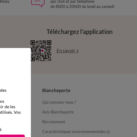
 Relay
par chat et par téléphone
de 8h00 à 20h00 du lundi au samedi
Téléchargez l’application
En savoir +
 des
Blancheporte
vos
Qui sommes-nous ?
ir de les
tilisés. Vos
Avis Blancheporte
Recrutement
s
.
ter
Caractéristiques environnementales