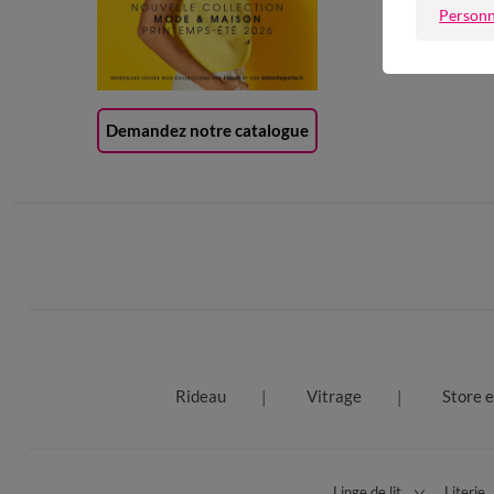
Personn
Carte 
(1) Of
Demandez notre catalogue
Rideau
Vitrage
Store e
Linge de lit
Literie