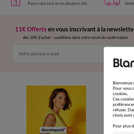
Payez plus tard ou en plusieurs fois
domic
11€ Offerts
en vous inscrivant à la newslette
dès 20€ d’achat
-
conditions dans votre email de confirmation
Ok
Bienvenue s
Pour vous o
Com
cookies.
Ces cookies 
Comma
préférences
refuser. Da
Livrai
choix sont 
Retour
Pour plus d
Paiem