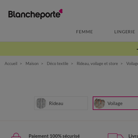
FEMME
LINGERIE
Accueil
Maison
Déco textile
Rideau, voilage et store
Voilag
Rideau
Voilage
Paiement 100% sécurisé
Livr