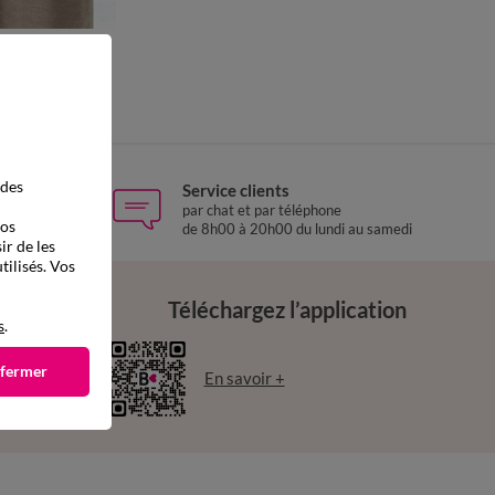
à partir de
21,00 €
*
+ 0,17 €
 des
Service clients
 Relay
par chat et par téléphone
vos
de 8h00 à 20h00 du lundi au samedi
ir de les
tilisés. Vos
Téléchargez l’application
s
.
 fermer
En savoir +