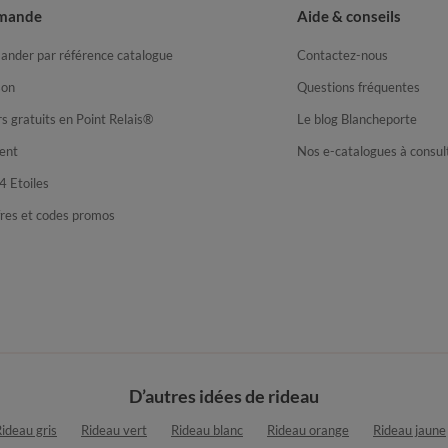
mande
Aide & conseils
nder par référence catalogue
Contactez-nous
son
Questions fréquentes
s gratuits en Point Relais®
Le blog Blancheporte
ent
Nos e-catalogues à consul
4 Etoiles
fres et codes promos
D’autres idées de rideau
ideau gris
Rideau vert
Rideau blanc
Rideau orange
Rideau jaune