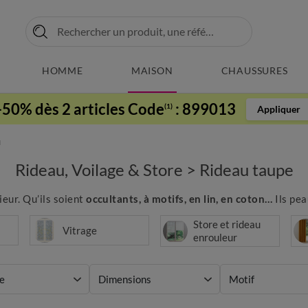
HOMME
MAISON
CHAUSSURES
-50% dès 2 articles Code
:
899013
(1)
Appliquer
u
Rideau, Voilage & Store
>
Rideau taupe
eur. Qu’ils soient
occultants, à motifs, en lin, en coton…
Ils pea
Store et rideau
Vitrage
enrouleur
e
Dimensions
Motif