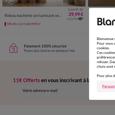
à partir de
29,99 €
Rideau bachette uni tamisant oeillets
Rideau jacquar
+ 0,07 €
-50% dès 2 art Co
-50% dès 2 art Code 899013
Bienvenue s
Pour vous o
Paiement 100% sécurisé
Livr
cookies.
Payez plus tard ou en plusieurs fois
domic
Ces cookies 
préférences
refuser. Da
choix sont 
Pour plus d
11€ Offerts
en vous inscrivant à la newslette
Personn
dès 20€ d’achat
-
conditions dans votre email de confirmation
Ok