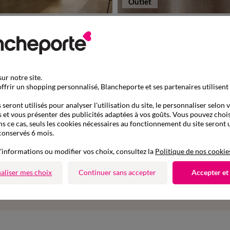
Outlet
59,99 €
d imprimé lignes
Rideau en fil effet chenille
+ 0,13 €
de 899013
ur notre site.
ffrir un shopping personnalisé, Blancheporte et ses partenaires utilisent
Retours gratuits
aison express
sous 30 jours avec Mondial
ile, relais, consignes automatiques
seront utilisés pour analyser l'utilisation du site, le personnaliser selon 
uniquement
 et vous présenter des publicités adaptées à vos goûts. Vous pouvez chois
ns ce cas, seuls les cookies nécessaires au fonctionnement du site seront u
conservés 6 mois.
Suivez-nous
'informations ou modifier vos choix, consultez la
Politique de nos cookie
r
aliser mes choix
Continuer sans accepter
Accepter et