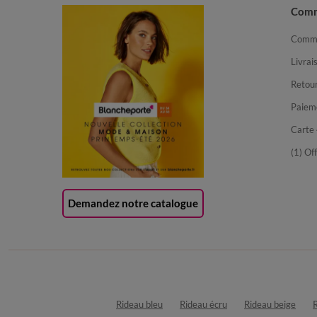
Com
Comma
Livrai
Retour
Paiem
Carte 
(1) Of
Demandez notre catalogue
Rideau bleu
Rideau écru
Rideau beige
R