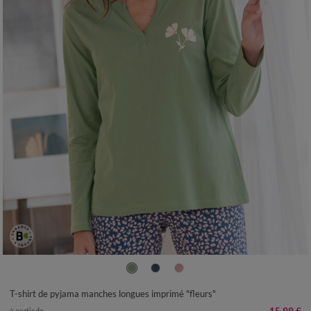
34/36
38/40
42/44
46/48
50
52
54
T-shirt de pyjama manches longues imprimé "fleurs"
à partir de