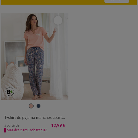
34/36
38/40
42/44
46/48
50
52
54
T-shirt de pyjama manches courtes imprimé "fleurs"
12,99 €
à partir de
-50% dès 2 art Code 899013