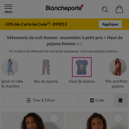
-50% dès 2 articles Code
:
899013
(1)
Appliquer
Vêtements de nuit femme : ensembles à petit prix
>
Haut de
pyjama femme
(81)
En matière de vêtement de nuit et de sleepwear, chacune adopte sa tenue...
ignoir et robe
Bas de pyjama
Haut de pyjama
Mix and Matc
de chambre
pyjama
Trier & Filtrer
Grille