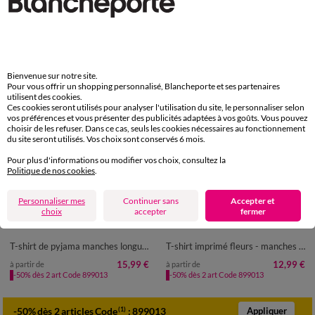
Bienvenue sur notre site.
Pour vous offrir un shopping personnalisé, Blancheporte et ses partenaires
utilisent des cookies.
Ces cookies seront utilisés pour analyser l'utilisation du site, le personnaliser selon
vos préférences et vous présenter des publicités adaptées à vos goûts. Vous pouvez
choisir de les refuser. Dans ce cas, seuls les cookies nécessaires au fonctionnement
du site seront utilisés. Vos choix sont conservés 6 mois.
Pour plus d'informations ou modifier vos choix, consultez la
Politique de nos cookies
.
Personnaliser mes
Continuer sans
Accepter et
choix
accepter
fermer
34/36
38/40
42/44
46/48
34/36
38/40
42/44
46/48
50
52
54
50
52
54
56
T-shirt de pyjama manches longues imprimé "fleurs"
T-shirt imprimé fleurs - manches courtes
15,99 €
12,99 €
à partir de
à partir de
-50% dès 2 art Code 899013
-50% dès 2 art Code 899013
-50% dès 2 articles Code
:
899013
(1)
Appliquer