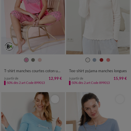
34/36
38/40
42/44
46/48
34/36
38/40
42/44
46/48
50
52
54
50
52
T-shirt manches courtes coton uni imprimé placé "Bohème"
Tee-shirt pyjama manches longues
12,99 €
15,99 €
à partir de
à partir de
-50% dès 2 art Code 899013
-50% dès 2 art Code 899013