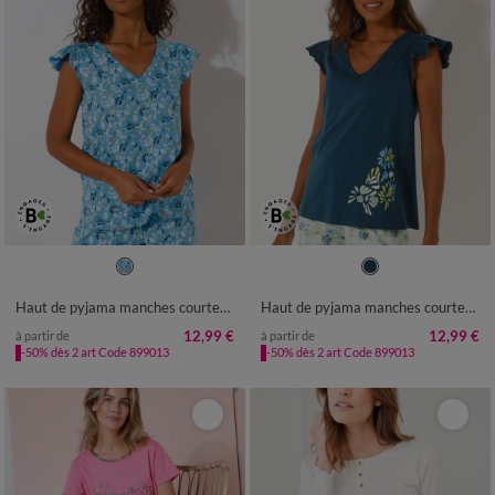
34/36
38/40
42/44
46/48
34/36
38/40
42/44
46/48
50
52
54
50
52
54
Haut de pyjama manches courtes imprimé fleuri
Haut de pyjama manches courtes imprimé placé
12,99 €
12,99 €
à partir de
à partir de
-50% dès 2 art Code 899013
-50% dès 2 art Code 899013