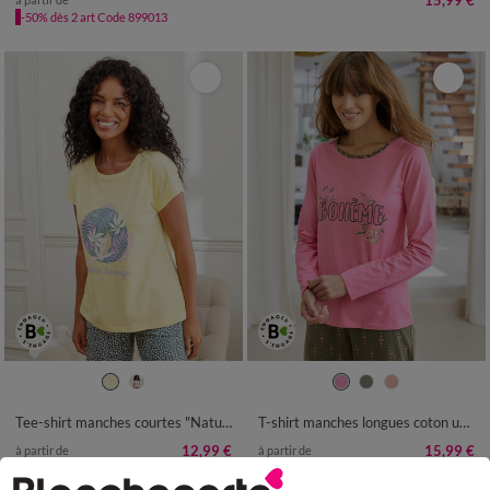
15,99 €
-50% dès 2 art Code 899013
34/36
38/40
42/44
46/48
34/36
38/40
42/44
46/48
50
52
50
52
54
Tee-shirt manches courtes "Nature Sauvage"
T-shirt manches longues coton uni imprimé placé "Bohème"
12,99 €
15,99 €
à partir de
à partir de
-50% dès 2 art Code 899013
-50% dès 2 art Code 899013