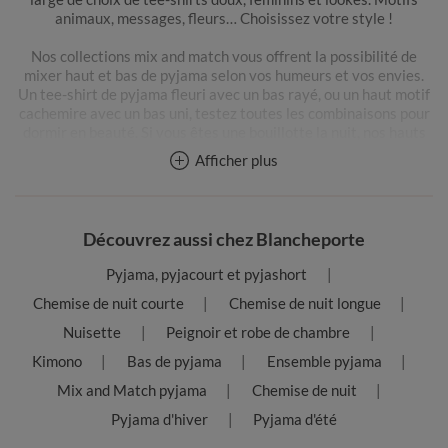
animaux, messages, fleurs… Choisissez votre style !
Nos collections mix and match vous offrent la possibilité de
mixer haut et bas de pyjama selon vos humeurs et vos envies.
Un tee-shirt de pyjama fleuri avec un bas rayé, ou un haut motif
cachemire avec un bas uni, testez toutes les combinaisons pour
dormir en beauté. Si vous êtes une bouillotte la nuit, nos hauts
de pyjama forme débardeur, haut de nuisette et tee-shirts
Afficher plus
manches courtes vous tendent les bras…
Faites-vous plaisir dans notre boutique nuit et profitez des
codes promo et réductions du moment pour vous faire belle en
Découvrez aussi chez Blancheporte
pyjama à petits prix. Pour acheter le pyjama de vos rêves, optez
pour votre taille de vêtements habituelle.
Pyjama, pyjacourt et pyjashort
Chemise de nuit courte
Chemise de nuit longue
Nuisette
Peignoir et robe de chambre
Kimono
Bas de pyjama
Ensemble pyjama
Mix and Match pyjama
Chemise de nuit
Pyjama d'hiver
Pyjama d'été