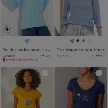
34/36
38/40
42/44
46/48
34/36
38/40
42/44
46/48
50
52
54
56
50
52
Tee-shirt manches longues – turquoise
Tee-shirt pyjama manches longues
19,99 €
15,99 €
*
à partir de
à partir de
-50% dès 2 art Code 899013