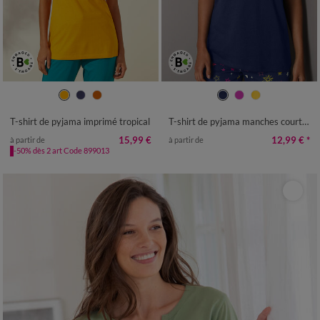
34/36
38/40
42/44
46/48
34/36
38/40
42/44
46/48
50
52
50
52
T-shirt de pyjama imprimé tropical
T-shirt de pyjama manches courtes imprimé Estrella
15,99 €
12,99 €
*
à partir de
à partir de
-50% dès 2 art Code 899013