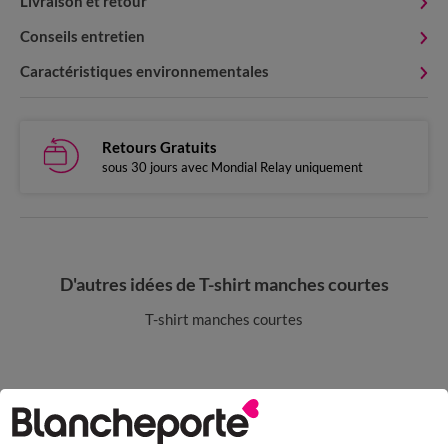
Livraison et retour
Conseils entretien
Caractéristiques environnementales
Retours Gratuits
sous 30 jours avec Mondial Relay uniquement
D'autres idées de T-shirt manches courtes
T-shirt manches courtes
Paiement 100% sécurisé
Payez plus tard ou en plusieurs fois