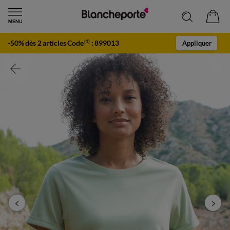
-50% dès 2 articles Code
:
899013
(1)
Appliquer