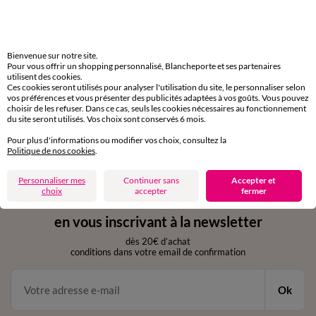
Livraison express
domicile, relais, consignes automatiques
Bienvenue sur notre site.
Pour vous offrir un shopping personnalisé, Blancheporte et ses partenaires
utilisent des cookies.
Retours gratuits
Ces cookies seront utilisés pour analyser l'utilisation du site, le personnaliser selon
sous 30 jours avec Mondial Relay uniquement
vos préférences et vous présenter des publicités adaptées à vos goûts. Vous pouvez
choisir de les refuser. Dans ce cas, seuls les cookies nécessaires au fonctionnement
du site seront utilisés. Vos choix sont conservés 6 mois.
Service clients
par chat et par téléphone
Pour plus d'informations ou modifier vos choix, consultez la
de 8h00 à 20h00 du lundi au samedi
Politique de nos cookies
.
Personnaliser mes
Continuer sans
Accepter et
choix
accepter
fermer
11€ Offerts
en vous inscrivant à la newsletter
dès 20€ d’achat
conditions dans votre email de confirmation
Ok