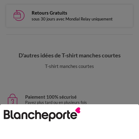
Retours Gratuits
sous 30 jours avec Mondial Relay uniquement
D'autres idées de T-shirt manches courtes
T-shirt manches courtes
Paiement 100% sécurisé
Payez plus tard ou en plusieurs fois
Livraison express
domicile, relais, consignes automatiques