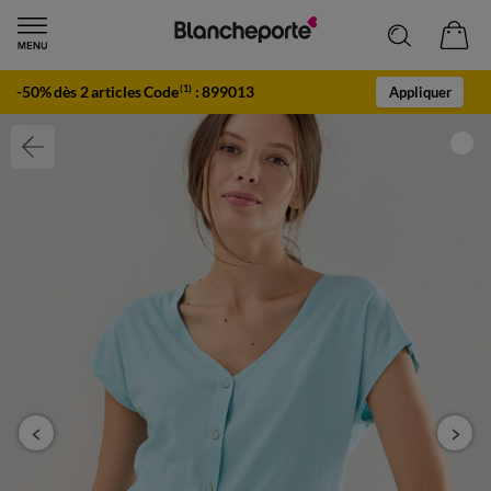
-50% dès 2 articles Code
:
899013
(1)
Appliquer