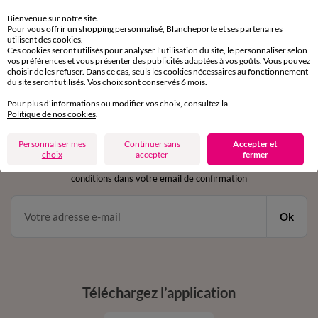
Retours gratuits
sous 30 jours avec Mondial Relay uniquement
Bienvenue sur notre site.
Pour vous offrir un shopping personnalisé, Blancheporte et ses partenaires
utilisent des cookies.
Service clients
Ces cookies seront utilisés pour analyser l'utilisation du site, le personnaliser selon
par chat et par téléphone
vos préférences et vous présenter des publicités adaptées à vos goûts. Vous pouvez
choisir de les refuser. Dans ce cas, seuls les cookies nécessaires au fonctionnement
de 8h00 à 20h00 du lundi au samedi
du site seront utilisés. Vos choix sont conservés 6 mois.
Pour plus d'informations ou modifier vos choix, consultez la
Politique de nos cookies
.
11€ Offerts
Personnaliser mes
Continuer sans
Accepter et
en vous inscrivant à la newsletter
choix
accepter
fermer
dès 20€ d’achat
conditions dans votre email de confirmation
Ok
Téléchargez l’application