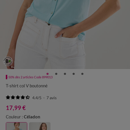
-50% dès 2 articles Code 899013
T-shirt col V boutonné
4.4
/
5
-
7
avis
17,99 €
Couleur :
Céladon