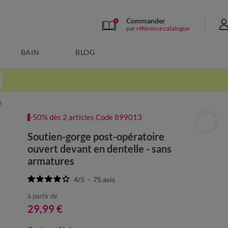
Commander
par
référence catalogue
BAIN
BLOG
s
-50% dès 2 articles Code 899013
Soutien-gorge post-opératoire
ouvert devant en dentelle - sans
armatures
4
/
5
-
75
avis
à partir de
29,99 €