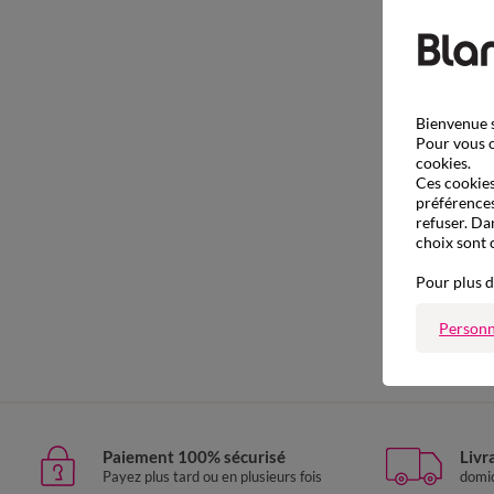
Bienvenue s
Pour vous o
cookies.
Ces cookies 
préférences
refuser. Da
choix sont 
Pour plus d
Personn
S
Paiement 100% sécurisé
Livr
Payez plus tard ou en plusieurs fois
domic