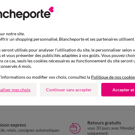
ur notre site.
ffrir un shopping personnalisé, Blancheporte et ses partenaires utilisent
seront utilisés pour analyser l'utilisation du site, le personnaliser selon 
 et vous présenter des publicités adaptées à vos goûts. Vous pouvez chois
ns ce cas, seuls les cookies nécessaires au fonctionnement du site seront u
conservés 6 mois.
'informations ou modifier vos choix, consultez la
Politique de nos cookie
D'autres idées de Soutien-gorge sans armatures
aliser mes choix
Continuer sans accepter
Accepter et
outien-gorge sans armatures
Soutien-gorge post-opératoi
Retours gratuits
aison express
sous 30 jours avec Mondial
ile, relais, consignes automatiques
uniquement