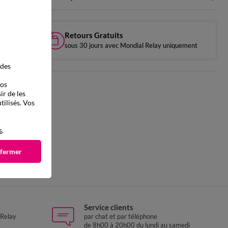
Retours Gratuits
sous 30 jours avec Mondial Relay uniquement
 des
vos
ir de les
tilisés. Vos
s
.
 fermer
re
Service clients
 Relay
par chat et par téléphone
de 8h00 à 20h00 du lundi au samedi