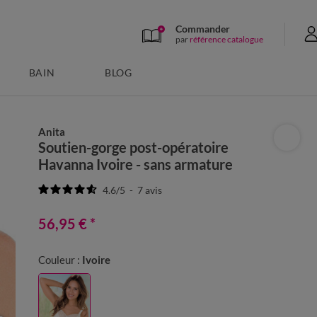
Commander
par
référence catalogue
BAIN
BLOG
Anita
Soutien-gorge post-opératoire
Havanna Ivoire - sans armature
4.6
/
5
-
7
avis
56,95 €
*
Couleur :
Ivoire