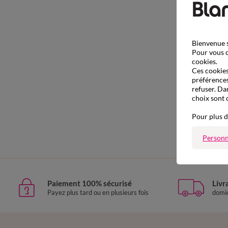
Bienvenue s
Pour vous o
cookies.
Ces cookies 
préférences
refuser. Da
choix sont 
Pour plus d
S
Personn
Paiement 100% sécurisé
Livr
Payez plus tard ou en plusieurs fois
domic