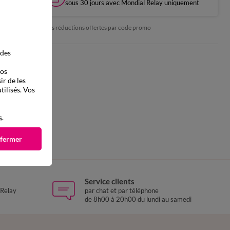
sous 30 jours avec Mondial Relay uniquement
*exclu des réductions offertes par code promo
 des
vos
ir de les
tilisés. Vos
s
.
es
 fermer
Service clients
 Relay
par chat et par téléphone
de 8h00 à 20h00 du lundi au samedi