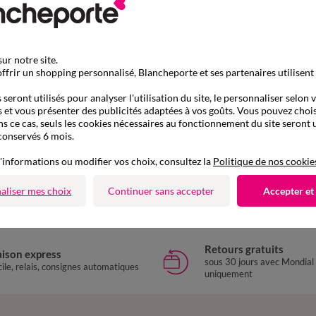
ur notre site.
ffrir un shopping personnalisé, Blancheporte et ses partenaires utilisent
seront utilisés pour analyser l'utilisation du site, le personnaliser selon 
 et vous présenter des publicités adaptées à vos goûts. Vous pouvez chois
ns ce cas, seuls les cookies nécessaires au fonctionnement du site seront u
conservés 6 mois.
D'autres idées de Soutien-gorge sans armatures
'informations ou modifier vos choix, consultez la
Politique de nos cookie
outien-gorge post-opératoire
Soutien-gorge sans armatur
aliser mes choix
Continuer sans accepter
Accepter et
Retours gratuits
aison express
sous 30 jours avec Mondial
ile, relais, consignes automatiques
uniquement