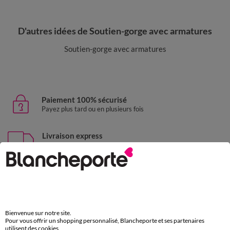
D'autres idées de Soutien-gorge avec armatures
Soutien-gorge avec armatures
Paiement 100% sécurisé
Payez plus tard ou en plusieurs fois
Livraison express
domicile, relais, consignes automatiques
Retours gratuits
sous 30 jours avec Mondial Relay uniquement
Service clients
Bienvenue sur notre site.
par chat et par téléphone
Pour vous offrir un shopping personnalisé, Blancheporte et ses partenaires
de 8h00 à 20h00 du lundi au samedi
utilisent des cookies.