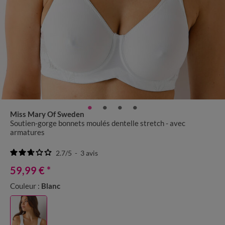
Miss Mary Of Sweden
Soutien-gorge bonnets moulés dentelle stretch - avec
armatures
2.7
/
5
-
3
avis
59,99 €
*
Couleur :
Blanc