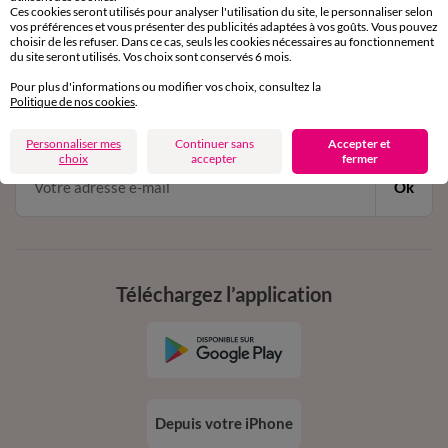
Ces cookies seront utilisés pour analyser l'utilisation du site, le personnaliser selon
vos préférences et vous présenter des publicités adaptées à vos goûts. Vous pouvez
choisir de les refuser. Dans ce cas, seuls les cookies nécessaires au fonctionnement
11€ Offerts
du site seront utilisés. Vos choix sont conservés 6 mois.
en vous inscrivant à la newsletter
Pour plus d'informations ou modifier vos choix, consultez la
Politique de nos cookies
.
dès 20€ d’achat
conditions dans votre email de confirmation
Personnaliser mes
Continuer sans
Accepter et
choix
accepter
fermer
Ok
Téléchargez l’application
Depuis votre iPhone