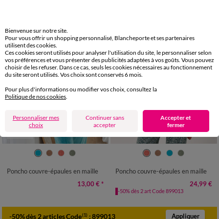
Bienvenue sur notre site.
Pour vous offrir un shopping personnalisé, Blancheporte et ses partenaires
utilisent des cookies.
Ces cookies seront utilisés pour analyser l'utilisation du site, le personnaliser selon
vos préférences et vous présenter des publicités adaptées à vos goûts. Vous pouvez
choisir de les refuser. Dans ce cas, seuls les cookies nécessaires au fonctionnement
du site seront utilisés. Vos choix sont conservés 6 mois.
Pour plus d'informations ou modifier vos choix, consultez la
Politique de nos cookies
.
Personnaliser mes
Continuer sans
Accepter et
choix
accepter
fermer
Outlet
TU
TU
Poncho couvre-épaules en maille
Poncho couvre-épaules en maille
13,00 €
*
24,99 €
-50% dès 2 art Code 899013
-50% dès 2 articles Code
:
899013
(1)
Appliquer