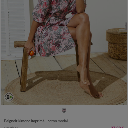
34/36
38/40
42/44
46/48
50
52
54
Peignoir kimono imprimé - coton modal
à partir de