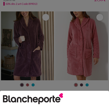
27,99 €
-50% dès 2 art Code 899013
34/36
38/40
42/44
46/48
34/36
38/40
42/44
46/48
50
52
54
50
52
54
Robe de chambre maille polaire col châle - Longueur 95 cm
Robe de chambre maille polaire col châle - Longueur 95 cm
39,99 €
37,99 €
à partir de
à partir de
-50% dès 2 art Code 899013
-50% dès 2 art Code 899013