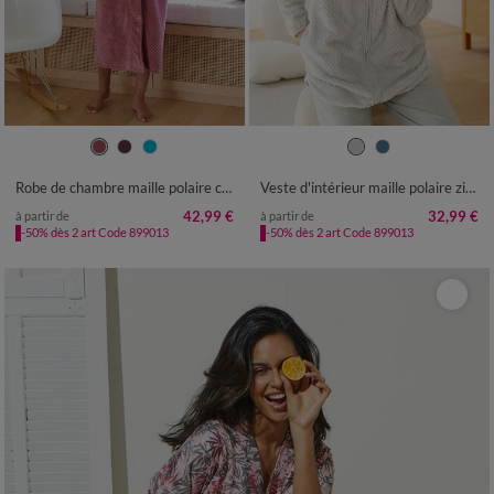
34/36
38/40
42/44
46/48
34/36
38/40
42/44
46/48
50
52
54
50
52
54
Robe de chambre maille polaire col châle - longueur 120 cm
Veste d'intérieur maille polaire zippée
42,99 €
32,99 €
à partir de
à partir de
-50% dès 2 art Code 899013
-50% dès 2 art Code 899013