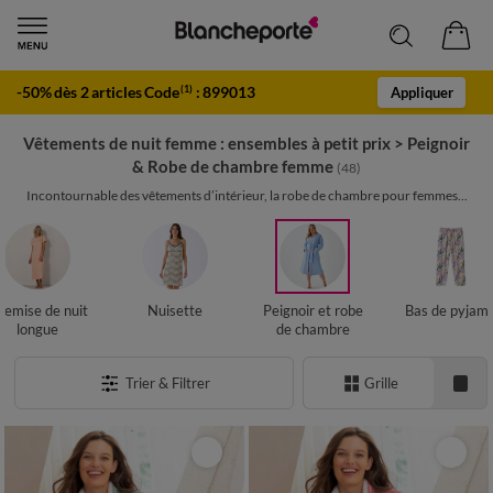
-50% dès 2 articles Code
:
899013
(1)
Appliquer
Vêtements de nuit femme : ensembles à petit prix
>
Peignoir
& Robe de chambre femme
(48)
Incontournable des vêtements d’intérieur, la robe de chambre pour femmes...
hemise de nuit
Nuisette
Peignoir et robe
Bas de pyjam
longue
de chambre
Trier & Filtrer
Grille