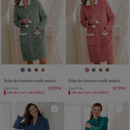
34/36
38/40
42/44
46/48
34/36
38/40
42/44
46/48
50
52
50
52
Robe de chambre maille polaire
Robe de chambre maille polaire
37,99 €
37,99 €
à partir de
à partir de
-50% dès 2 art Code 899013
-50% dès 2 art Code 899013