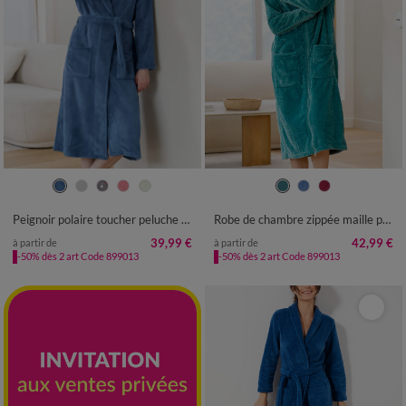
34/36
38/40
42/44
46/48
34/36
38/40
42/44
46/48
50
52
50
52
54
Peignoir polaire toucher peluche manches longues, longueur 115 cm
Robe de chambre zippée maille polaire texturée
39,99 €
42,99 €
à partir de
à partir de
-50% dès 2 art Code 899013
-50% dès 2 art Code 899013