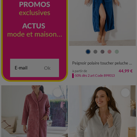
34/36
38/40
42/44
46/48
50
52
54
56
Peignoir polaire toucher peluche manches longues, longueur 130 cm
Ok
44,99 €
à partir de
-50% dès 2 art Code 899013