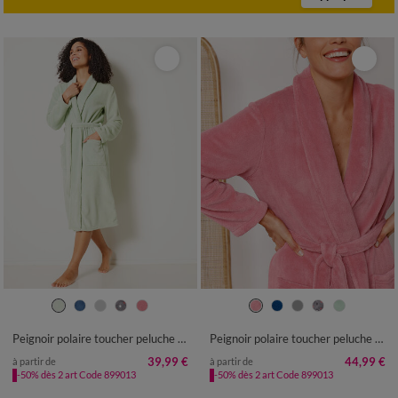
34/36
38/40
42/44
46/48
34/36
38/40
42/44
46/48
50
52
50
52
54
56
Peignoir polaire toucher peluche manches longues, longueur 115 cm
Peignoir polaire toucher peluche manches longues, longueur 130 cm
39,99 €
44,99 €
à partir de
à partir de
-50% dès 2 art Code 899013
-50% dès 2 art Code 899013