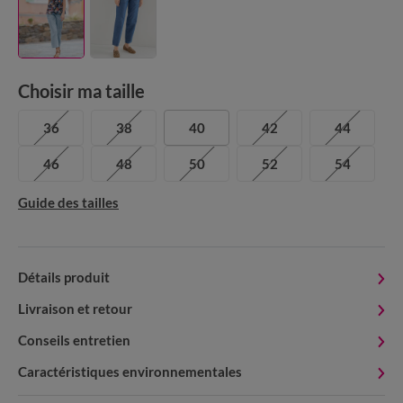
Choisir ma taille
36
38
40
42
44
46
48
50
52
54
Guide des tailles
Détails produit
Livraison et retour
Conseils entretien
Caractéristiques environnementales