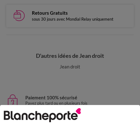
Retours Gratuits
sous 30 jours avec Mondial Relay uniquement
D'autres idées de Jean droit
Jean droit
Paiement 100% sécurisé
Payez plus tard ou en plusieurs fois
Livraison express
domicile, relais, consignes automatiques