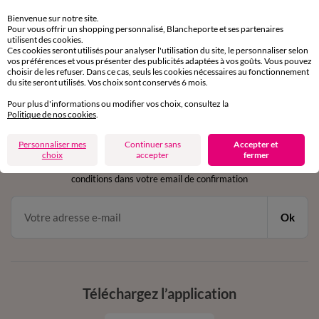
Retours gratuits
sous 30 jours avec Mondial Relay uniquement
Bienvenue sur notre site.
Pour vous offrir un shopping personnalisé, Blancheporte et ses partenaires
utilisent des cookies.
Service clients
Ces cookies seront utilisés pour analyser l'utilisation du site, le personnaliser selon
par chat et par téléphone
vos préférences et vous présenter des publicités adaptées à vos goûts. Vous pouvez
choisir de les refuser. Dans ce cas, seuls les cookies nécessaires au fonctionnement
de 8h00 à 20h00 du lundi au samedi
du site seront utilisés. Vos choix sont conservés 6 mois.
Pour plus d'informations ou modifier vos choix, consultez la
Politique de nos cookies
.
11€ Offerts
Personnaliser mes
Continuer sans
Accepter et
en vous inscrivant à la newsletter
choix
accepter
fermer
dès 20€ d’achat
conditions dans votre email de confirmation
Ok
Téléchargez l’application