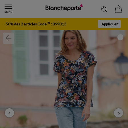
-50% dès 2 articles Code
:
899013
(1)
Appliquer