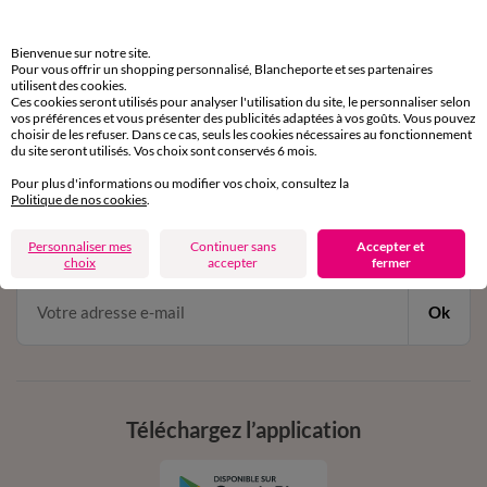
sous 30 jours avec Mondial Relay uniquement
Service clients
Bienvenue sur notre site.
Pour vous offrir un shopping personnalisé, Blancheporte et ses partenaires
par chat et par téléphone
utilisent des cookies.
de 8h00 à 20h00 du lundi au samedi
Ces cookies seront utilisés pour analyser l'utilisation du site, le personnaliser selon
vos préférences et vous présenter des publicités adaptées à vos goûts. Vous pouvez
choisir de les refuser. Dans ce cas, seuls les cookies nécessaires au fonctionnement
du site seront utilisés. Vos choix sont conservés 6 mois.
11€ Offerts
Pour plus d'informations ou modifier vos choix, consultez la
Politique de nos cookies
.
en vous inscrivant à la newsletter
dès 20€ d’achat
Personnaliser mes
Continuer sans
Accepter et
conditions dans votre email de confirmation
choix
accepter
fermer
Ok
Téléchargez l’application