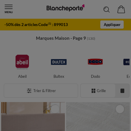
-50% dès 2 articles Code
:
899013
(1)
Appliquer
Marques Maison - Page 9
(130)
Abeil
Bultex
Dodo
Ed
Trier & Filtrer
Grille