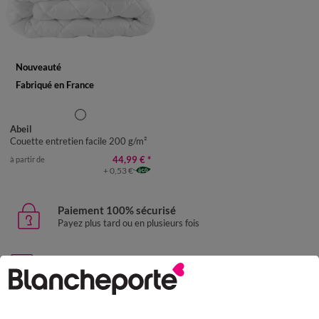
Nouveauté
Fabriqué en France
Abeil
Couette entretien facile 200 g/m²
44,99 €
*
à partir de
+ 0,53 €
Paiement 100% sécurisé
Payez plus tard ou en plusieurs fois
Livraison express
domicile, relais, consignes automatiques
Retours gratuits