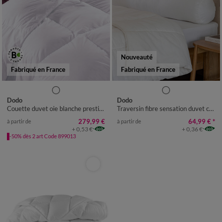
Nouveauté
Fabriqué en France
Fabriqué en France
Dodo
Dodo
Couette duvet oie blanche prestige chambre tempérée
Traversin fibre sensation duvet confort ferme
279,99 €
64,99 €
*
à partir de
à partir de
+ 0,53 €
+ 0,36 €
-50% dès 2 art Code 899013