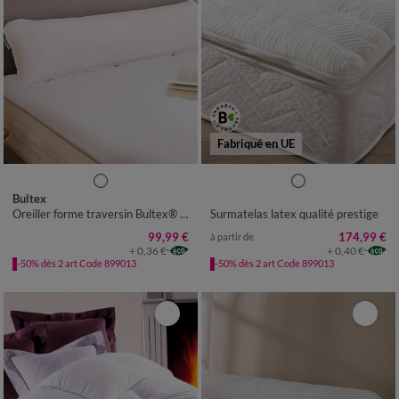
Fabriqué en UE
Bultex
Oreiller forme traversin Bultex® mémoire de forme Maxi Confort
Surmatelas latex qualité prestige
99,99 €
174,99 €
à partir de
+ 0,36 €
+ 0,40 €
-50% dès 2 art Code 899013
-50% dès 2 art Code 899013