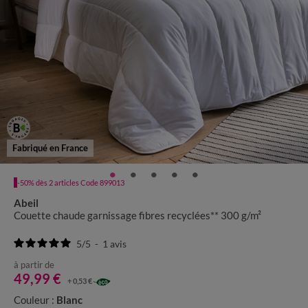
Fabriqué en France
-50% dès 2 articles Code 899013
Abeil
Couette chaude garnissage fibres recyclées** 300 g/m²
5
/
5
-
1
avis
à partir de
49,99 €
+ 0,53 €
Couleur :
Blanc