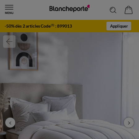
-50% dès 2 articles Code
:
899013
(1)
Appliquer