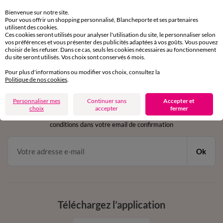
Retours gratuits
sous 30 jours avec Mondial Relay uniquement
Bienvenue sur notre site.
Pour vous offrir un shopping personnalisé, Blancheporte et ses partenaires
utilisent des cookies.
Service clients
Ces cookies seront utilisés pour analyser l'utilisation du site, le personnaliser selon
par chat et par téléphone
vos préférences et vous présenter des publicités adaptées à vos goûts. Vous pouvez
choisir de les refuser. Dans ce cas, seuls les cookies nécessaires au fonctionnement
de 8h00 à 20h00 du lundi au samedi
du site seront utilisés. Vos choix sont conservés 6 mois.
Pour plus d'informations ou modifier vos choix, consultez la
Politique de nos cookies
.
11€ Offerts
Personnaliser mes
Continuer sans
Accepter et
en vous inscrivant à la newsletter
choix
accepter
fermer
dès 20€ d’achat
conditions dans votre email de confirmation
Ok
Téléchargez l’application