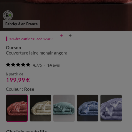
Fabriqué en France
-50% dès 2 articles Code 899013
Ourson
Couverture laine mohair angora
4.7
/
5
-
14
avis
à partir de
199,99 €
Couleur :
Rose