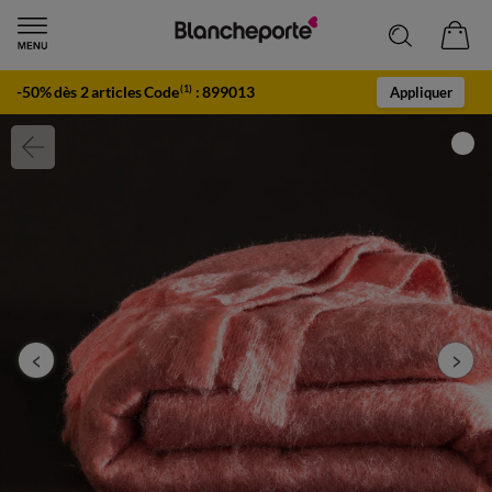
-50% dès 2 articles Code
:
899013
(1)
Appliquer