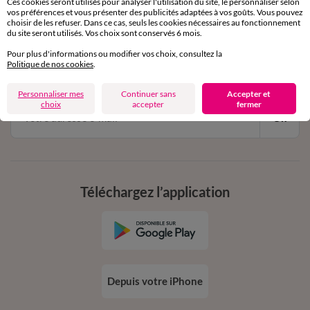
Ces cookies seront utilisés pour analyser l'utilisation du site, le personnaliser selon
vos préférences et vous présenter des publicités adaptées à vos goûts. Vous pouvez
choisir de les refuser. Dans ce cas, seuls les cookies nécessaires au fonctionnement
11€ Offerts
du site seront utilisés. Vos choix sont conservés 6 mois.
en vous inscrivant à la newsletter
Pour plus d'informations ou modifier vos choix, consultez la
Politique de nos cookies
.
dès 20€ d’achat
conditions dans votre email de confirmation
Personnaliser mes
Continuer sans
Accepter et
choix
accepter
fermer
Ok
Téléchargez l’application
Depuis votre iPhone