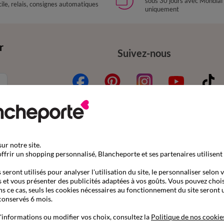
sous 30 jours avec Mondial
ile, relais, consignes automatiques
uniquement
r
Suivez-nous
ur notre site.
mande
Aide & conseils
ffrir un shopping personnalisé, Blancheporte et ses partenaires utilisent
nder par référence catalogue
Contactez-nous
seront utilisés pour analyser l'utilisation du site, le personnaliser selon 
 et vous présenter des publicités adaptées à vos goûts. Vous pouvez chois
son
Questions fréquentes
ns ce cas, seuls les cookies nécessaires au fonctionnement du site seront u
s gratuits en Point Relais®
Le blog Blancheporte
conservés 6 mois.
ent
Nos e-catalogues à consul
'informations ou modifier vos choix, consultez la
Politique de nos cookie