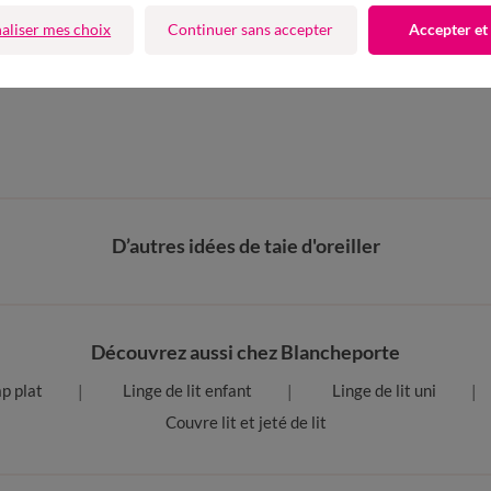
4 Etoiles
aliser mes choix
Continuer sans accepter
Accepter et
fres et codes promos
D’autres idées de taie d'oreiller
Découvrez aussi chez Blancheporte
p plat
Linge de lit enfant
Linge de lit uni
Couvre lit et jeté de lit