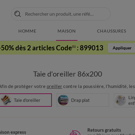
HOMME
MAISON
CHAUSSURES
-50% dès 2 articles Code
:
899013
(1)
Appliquer
Taie d'oreiller 86x200
 Afin de protéger votre
oreiller
contre la poussière, l’humidité, les
Lin
Taie d'oreiller
Drap plat
enf
Retours gratuits
aison express