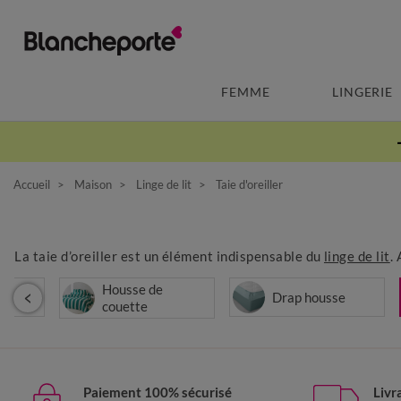
FEMME
LINGERIE
Accueil
Maison
Linge de lit
Taie d'oreiller
La taie d’oreiller est un élément indispensable du
linge de lit
.
Housse de
t
Drap housse
couette
Paiement 100% sécurisé
Livr