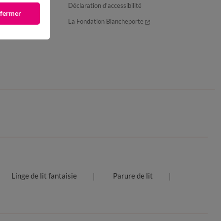
Déclaration d’accessibilité
 fermer
La Fondation Blancheporte
Linge de lit fantaisie
Parure de lit