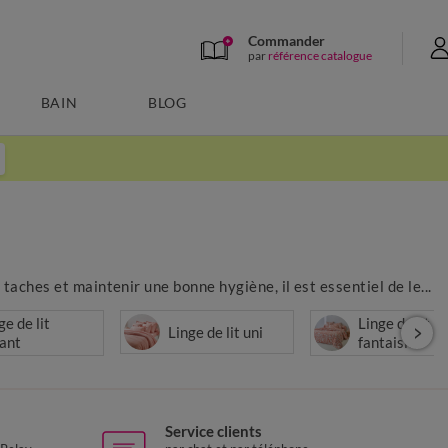
Commander
par
référence catalogue
BAIN
BLOG
 taches et maintenir une bonne hygiène, il est essentiel de le...
ge de lit
Linge de lit
Linge de lit uni
ant
fantaisie
Service clients