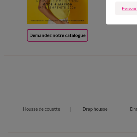
Carte 
Personn
(1) Of
Demandez notre catalogue
Housse de couette
Drap housse
Dra