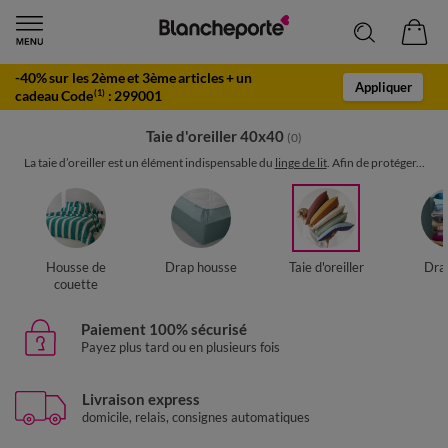
-40% sur les 2ème et 3ème articles + un
Appliquer
cadeau Code
:
299001
(1)
Taie d'oreiller 40x40
(0)
La taie d’oreiller est un élément indispensable du
linge de lit
. Afin de protéger...
Housse de
Drap housse
Taie d'oreiller
Drap
couette
Paiement 100% sécurisé
Payez plus tard ou en plusieurs fois
Livraison express
domicile, relais, consignes automatiques