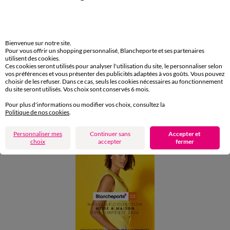
Retours gratuits en Point Relais®
Paiement
Carte 4 Etoiles
Bienvenue sur notre site.
Pour vous offrir un shopping personnalisé, Blancheporte et ses partenaires
(1) Offres et codes promos
utilisent des cookies.
Ces cookies seront utilisés pour analyser l'utilisation du site, le personnaliser selon
vos préférences et vous présenter des publicités adaptées à vos goûts. Vous pouvez
Aide & conseils
choisir de les refuser. Dans ce cas, seuls les cookies nécessaires au fonctionnement
du site seront utilisés. Vos choix sont conservés 6 mois.
Pour plus d'informations ou modifier vos choix, consultez la
Blancheporte
Politique de nos cookies
.
Personnaliser mes
Continuer sans
Accepter et
choix
accepter
fermer