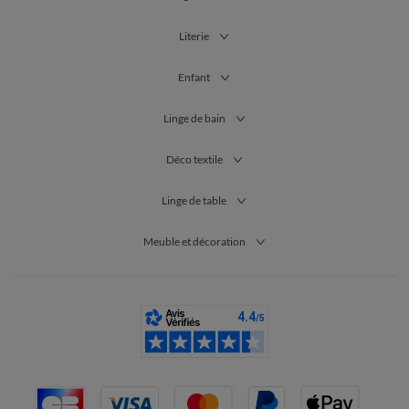
Literie
Enfant
Linge de bain
Déco textile
Linge de table
Meuble et décoration