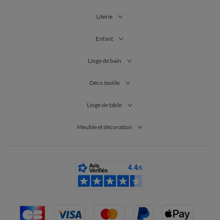
Literie
Enfant
Linge de bain
Déco textile
Linge de table
Meuble et décoration