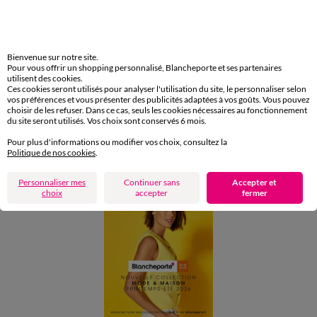
Retours gratuits en Point Relais®
Paiement
Carte 4 Etoiles
Bienvenue sur notre site.
Pour vous offrir un shopping personnalisé, Blancheporte et ses partenaires
(1) Offres et codes promos
utilisent des cookies.
Ces cookies seront utilisés pour analyser l'utilisation du site, le personnaliser selon
vos préférences et vous présenter des publicités adaptées à vos goûts. Vous pouvez
Aide & conseils
choisir de les refuser. Dans ce cas, seuls les cookies nécessaires au fonctionnement
du site seront utilisés. Vos choix sont conservés 6 mois.
Pour plus d'informations ou modifier vos choix, consultez la
Blancheporte
Politique de nos cookies
.
Personnaliser mes
Continuer sans
Accepter et
choix
accepter
fermer