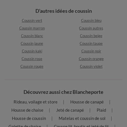
D’autres idées de coussin
Coussin vert
Coussin bleu
Coussin marron
Coussin autres
Coussin blanc
Coussin beige
Coussin jaune
Coussin taupe
Coussin kaki
Coussin noir
Coussin rose
Coussin orange
Coussin rouge
Coussin violet
Découvrez aussi chez Blancheporte
Rideau, voilage et store
Housse de canapé
Housse de chaise
Jeté de canapé
Plaid
Housse de coussin
Matelas et coussin de sol
Galette de chaise
Couvre lit, boutis et jeté de lit