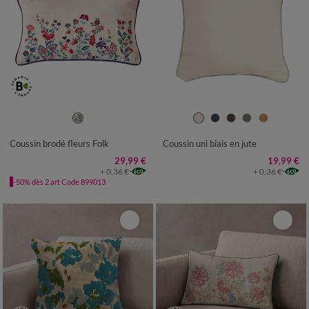
Coussin brodé fleurs Folk
Coussin uni biais en jute
29,99 €
19,99 €
+ 0,36 €
+ 0,36 €
-50% dès 2 art Code 899013