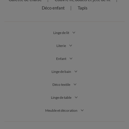
Déco enfant
Tapis
Linge de lit
Literie
Enfant
Linge de bain
Déco textile
Linge de table
Meuble et décoration