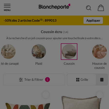
-50% dès 2 articles Code
:
899013
(1)
Appliquer
Coussin écru
(14)
À la recherche d’un joli coussin pour ajouter une touche finale à votre déco...
eté de canapé
Plaid
Coussin
Housse de
coussin
Trier & Filtrer
Grille
1