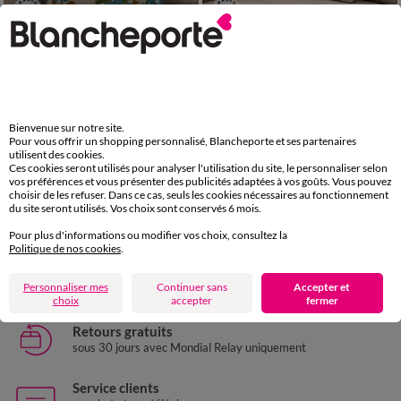
Nouveauté
Nouveauté
Coussin brodé multicolore Andréa
Coussin brodé floral Joséphine
Bienvenue sur notre site.
29,99 €
*
29,99 €
*
Pour vous offrir un shopping personnalisé, Blancheporte et ses partenaires
+ 0,36 €
+ 0,36 €
utilisent des cookies.
Ces cookies seront utilisés pour analyser l'utilisation du site, le personnaliser selon
vos préférences et vous présenter des publicités adaptées à vos goûts. Vous pouvez
choisir de les refuser. Dans ce cas, seuls les cookies nécessaires au fonctionnement
Paiement 100% sécurisé
du site seront utilisés. Vos choix sont conservés 6 mois.
Payez plus tard ou en plusieurs fois
Pour plus d'informations ou modifier vos choix, consultez la
Politique de nos cookies
.
Livraison express
domicile, relais, consignes automatiques
Personnaliser mes
Continuer sans
Accepter et
choix
accepter
fermer
Retours gratuits
sous 30 jours avec Mondial Relay uniquement
Service clients