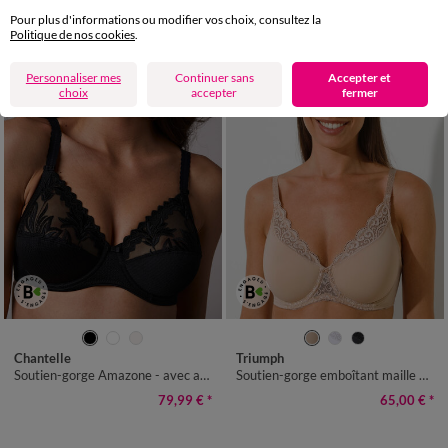
79,99 €
*
35,00 €
*
Pour plus d'informations ou modifier vos choix, consultez la
Politique de nos cookies
.
Personnaliser mes
Continuer sans
Accepter et
choix
accepter
fermer
Chantelle
Triumph
Soutien-gorge Amazone - avec armatures
Soutien-gorge emboîtant maille et dentelle "Amourette"- avec armatures
79,99 €
*
65,00 €
*