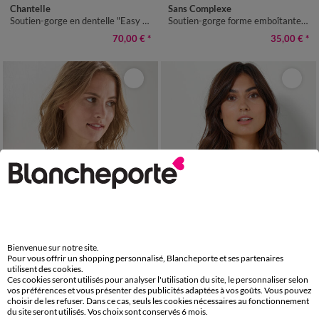
Chantelle
Sans Complexe
Soutien-gorge en dentelle "Easy Support" de Chantelle®, avec armatures.
Soutien-gorge forme emboîtante dentelle unie Arum - avec armatures
70,00 €
*
35,00 €
*
Bienvenue sur notre site.
Pour vous offrir un shopping personnalisé, Blancheporte et ses partenaires
utilisent des cookies.
Ces cookies seront utilisés pour analyser l'utilisation du site, le personnaliser selon
vos préférences et vous présenter des publicités adaptées à vos goûts. Vous pouvez
Chantelle
Sans Complexe
choisir de les refuser. Dans ce cas, seuls les cookies nécessaires au fonctionnement
Soutien-gorge Amazone - avec armatures
Soutien-gorge forme emboîtante dentelle unie Arum - avec armatures
du site seront utilisés. Vos choix sont conservés 6 mois.