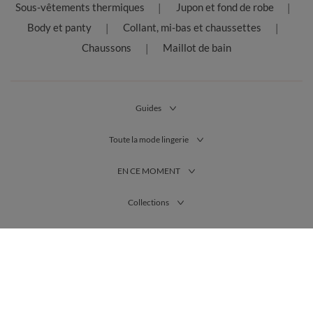
Sous-vêtements thermiques
Jupon et fond de robe
Body et panty
Collant, mi-bas et chaussettes
Chaussons
Maillot de bain
Guides
Toute la mode lingerie
EN CE MOMENT
Collections