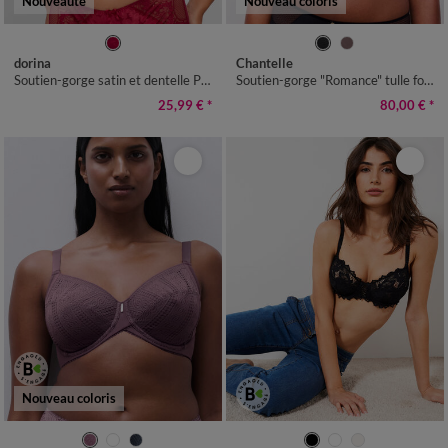
Nouveauté
Nouveau coloris
dorina
Chantelle
Soutien-gorge satin et dentelle Pénélope - avec armatures
Soutien-gorge "Romance" tulle forme emboîtante, avec armatures
25,99 €
*
80,00 €
*
Nouveau coloris