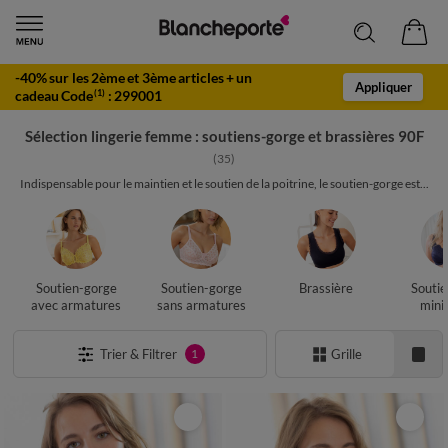
-40% sur les 2ème et 3ème articles + un
Appliquer
cadeau Code
:
299001
(1)
Sélection lingerie femme : soutiens-gorge et brassières 90F
(35)
Indispensable pour le maintien et le soutien de la poitrine, le soutien-gorge est...
Soutien-gorge
Soutien-gorge
Brassière
Soutie
avec armatures
sans armatures
mini
Trier & Filtrer
Grille
1