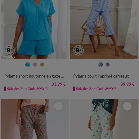
36
38
40
42
44
46
48
34/36
38/40
42/44
46/48
50
52
50
52
Pyjama short boutonné en gaze de coton
Pyjama court imprimé carreaux
33,99 €
39,99 €
-50% dès 2 art Code 899013
-50% dès 2 art Code 899013