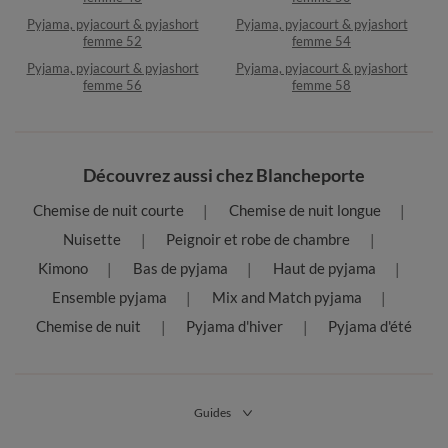
Pyjama, pyjacourt & pyjashort
Pyjama, pyjacourt & pyjashort
femme 52
femme 54
Pyjama, pyjacourt & pyjashort
Pyjama, pyjacourt & pyjashort
femme 56
femme 58
Découvrez aussi chez Blancheporte
Chemise de nuit courte
Chemise de nuit longue
Nuisette
Peignoir et robe de chambre
Kimono
Bas de pyjama
Haut de pyjama
Ensemble pyjama
Mix and Match pyjama
Chemise de nuit
Pyjama d'hiver
Pyjama d'été
Guides