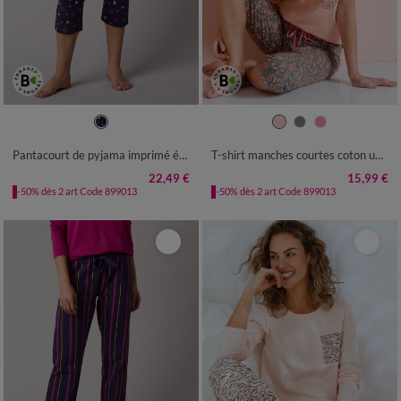
34/36
38/40
42/44
46/48
34/36
38/40
42/44
46/48
50
52
50
52
54
Pantacourt de pyjama imprimé étoiles Estrella - coton
T-shirt manches courtes coton uni imprimé placé "Bohème"
22,49 €
15,99 €
-50% dès 2 art Code 899013
-50% dès 2 art Code 899013