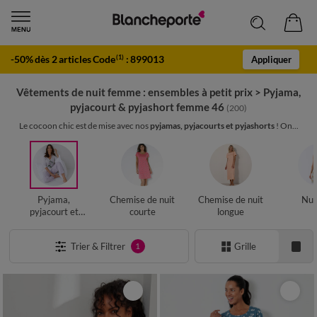
-50% dès 2 articles Code
:
899013
(1)
Appliquer
Vêtements de nuit femme : ensembles à petit prix
>
Pyjama,
pyjacourt & pyjashort femme 46
(200)
Le cocoon chic est de mise avec nos
pyjamas, pyjacourts et pyjashorts
! On...
Pyjama,
Chemise de nuit
Chemise de nuit
Nui
pyjacourt et
courte
longue
pyjashort
Trier & Filtrer
Grille
1