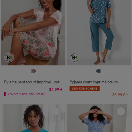
34/36
38/40
42/44
46/48
38/40
42/44
46/48
50
52
50
52
54
54
Pyjama pantacourt imprimé - coton modal
Pyjama court imprimé cœurs
LES MOINS CHERS
32,99 €
-50% dès 2 art Code 899013
23,99 €
*