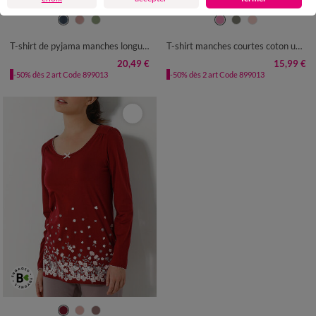
34/36
38/40
42/44
46/48
34/36
38/40
42/44
46/48
50
52
54
50
52
54
T-shirt de pyjama manches longues imprimé "fleurs"
T-shirt manches courtes coton uni imprimé placé "Bohème"
20,49 €
15,99 €
-50% dès 2 art Code 899013
-50% dès 2 art Code 899013
34/36
38/40
42/44
46/48