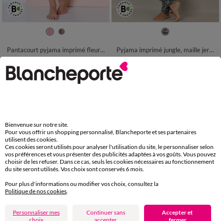
34/36
38/40
42/44
46/48
34/36
38/40
42/44
46/48
50
52
54
50
52
Pantacourt pyjama imprimé fleuri "Bohème"
Pyjama imprimé jungle, maille jersey coton
22,49 €
39,99 €
-50% dès 2 art Code 899013
-50% dès 2 art Code 899013
Bienvenue sur notre site.
Pour vous offrir un shopping personnalisé, Blancheporte et ses partenaires
utilisent des cookies.
Ces cookies seront utilisés pour analyser l'utilisation du site, le personnaliser selon
vos préférences et vous présenter des publicités adaptées à vos goûts. Vous pouvez
choisir de les refuser. Dans ce cas, seuls les cookies nécessaires au fonctionnement
du site seront utilisés. Vos choix sont conservés 6 mois.
Pour plus d'informations ou modifier vos choix, consultez la
Politique de nos cookies
.
Personnaliser mes
Continuer sans
Accepter et
choix
accepter
fermer