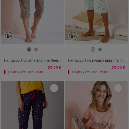
34/36
38/40
42/44
46/48
34/36
38/40
42/44
46/48
50
52
54
50
52
54
Pantacourt pyjama imprimé fleuri "Bohème"
Pantacourt de pyjama imprimé fleuri
22,49 €
22,49 €
-50% dès 2 art Code 899013
-50% dès 2 art Code 899013