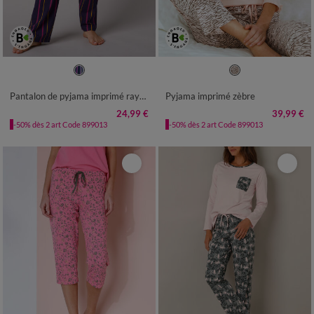
34/36
38/40
42/44
46/48
34/36
38/40
42/44
46/48
50
52
50
52
Pantalon de pyjama imprimé rayé Estrella - coton
Pyjama imprimé zèbre
24,99 €
39,99 €
-50% dès 2 art Code 899013
-50% dès 2 art Code 899013