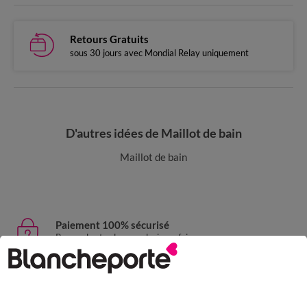
Retours Gratuits
sous 30 jours avec Mondial Relay uniquement
D'autres idées de Maillot de bain
Maillot de bain
Paiement 100% sécurisé
Payez plus tard ou en plusieurs fois
Livraison express
domicile, relais, consignes automatiques