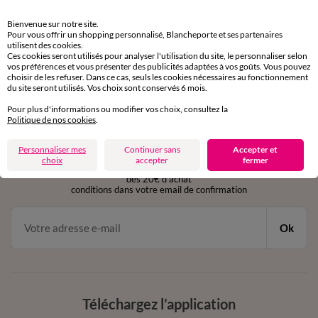
Retours gratuits
Bienvenue sur notre site.
sous 30 jours avec Mondial Relay uniquement
Pour vous offrir un shopping personnalisé, Blancheporte et ses partenaires
utilisent des cookies.
Ces cookies seront utilisés pour analyser l'utilisation du site, le personnaliser selon
Service clients
vos préférences et vous présenter des publicités adaptées à vos goûts. Vous pouvez
par chat et par téléphone
choisir de les refuser. Dans ce cas, seuls les cookies nécessaires au fonctionnement
de 8h00 à 20h00 du lundi au samedi
du site seront utilisés. Vos choix sont conservés 6 mois.
Pour plus d'informations ou modifier vos choix, consultez la
Politique de nos cookies
.
11€ Offerts
Personnaliser mes
Continuer sans
Accepter et
en vous inscrivant à la newsletter
choix
accepter
fermer
dès 20€ d’achat
conditions dans votre email de confirmation
Ok
Téléchargez l’application