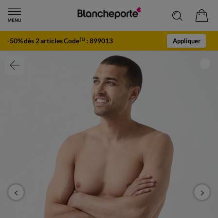
-50% dès 2 articles Code
:
899013
(1)
Appliquer