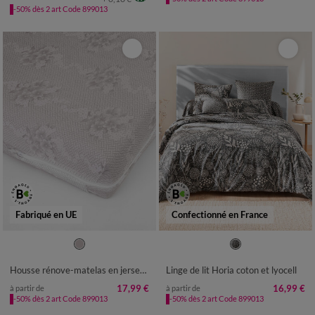
-50% dès 2 art Code 899013
Fabriqué en UE
Confectionné en France
Housse rénove-matelas en jersey bi-extensible et indémaillable
Linge de lit Horia coton et lyocell
17,99 €
16,99 €
à partir de
à partir de
-50% dès 2 art Code 899013
-50% dès 2 art Code 899013