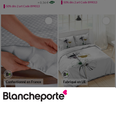
+ 0,36 €
-50% dès 2 art Code 899013
-50% dès 2 art Code 899013
Confectionné en France
Fabriqué en UE
Protège-table version housse
Linge de lit Coquelicot imprimé - coton 57 fils/cm²
29,99 €
13,99 €
à partir de
à partir de
-50% dès 2 art Code 899013
-50% dès 2 art Code 899013