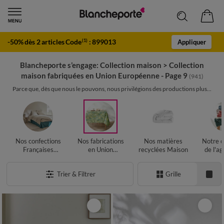
-50% dès 2 articles Code
:
899013
(1)
Appliquer
Blancheporte s’engage: Collection maison
>
Collection
maison fabriquées en Union Européenne - Page 9
(941)
Parce que, dès que nous le pouvons, nous privilégions des productions plus...
Nos confections
Nos fabrications
Nos matières
Notre c
Françaises
en Union
recyclées Maison
de l'ag
Maison
Européenne
biol
Maison
Ma
Trier & Filtrer
Grille