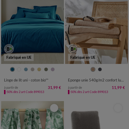
Fabriqué en UE
Fabriqué en UE
Linge de lit uni - coton bio**
Eponge unie 540g/m2 confort luxe, collection "Intemporelle"
31,99 €
11,99 €
à partir de
à partir de
-50% dès 2 art Code 899013
-50% dès 2 art Code 899013