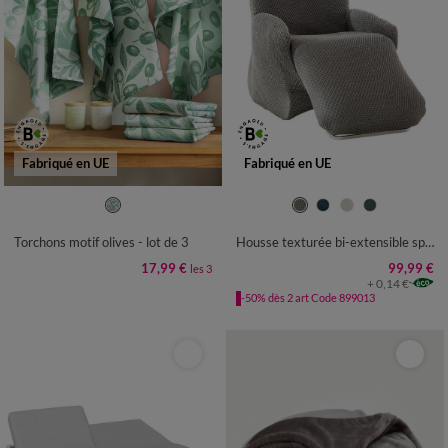
Fabriqué en UE
Fabriqué en UE
Torchons motif olives - lot de 3
Housse texturée bi-extensible spéciale fauteuil relax
17,99 €
99,99 €
les 3
+ 0,14 €
-50% dès 2 art Code 899013