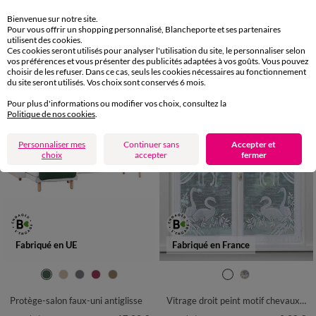
Bienvenue sur notre site.
-50% dès 2 articles Code
:
899013
(1)
Appliquer
Pour vous offrir un shopping personnalisé, Blancheporte et ses partenaires
utilisent des cookies.
Ces cookies seront utilisés pour analyser l'utilisation du site, le personnaliser selon
vos préférences et vous présenter des publicités adaptées à vos goûts. Vous pouvez
choisir de les refuser. Dans ce cas, seuls les cookies nécessaires au fonctionnement
du site seront utilisés. Vos choix sont conservés 6 mois.
Pour plus d'informations ou modifier vos choix, consultez la
Politique de nos cookies
.
Personnaliser mes
Continuer sans
Accepter et
choix
accepter
fermer
Fabriqué en UE
Fabriqué en France
Protège-salon faux-uni antiglisse
Vitrage droit peint motif chevaux finition passe-tringle - la paire