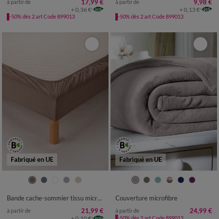
17,99 €
9,98 €
à partir de
à partir de
+ 0,36 €
+ 0,13 €
-50% dès 2 art Code 899013
-50% dès 2 art Code 899013
Fabriqué en UE
Fabriqué en UE
Bande cache-sommier tissu microfibre
Couverture microfibre
21,99 €
24,99 €
à partir de
à partir de
+ 0,10 €
-50% dès 2 art Code 899013