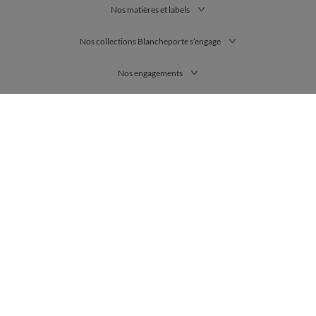
Nos matières et labels
Nos collections Blancheporte s’engage
Nos engagements
France