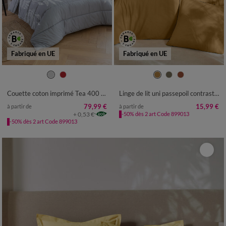
Fabriqué en UE
Fabriqué en UE
Couette coton imprimé Tea 400 g/m²
Linge de lit uni passepoil contrasté collection "Intemporelle" - flanelle 150 g/m²
79,99 €
15,99 €
à partir de
à partir de
+ 0,53 €
-50% dès 2 art Code 899013
-50% dès 2 art Code 899013