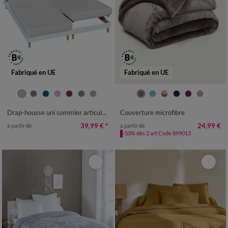
Fabriqué en UE
Fabriqué en UE
Drap-housse uni sommier articulé flanelle 160 g/m² - bonnet 26 cm
Couverture microfibre
39,99 €
*
24,99 €
à partir de
à partir de
-50% dès 2 art Code 899013