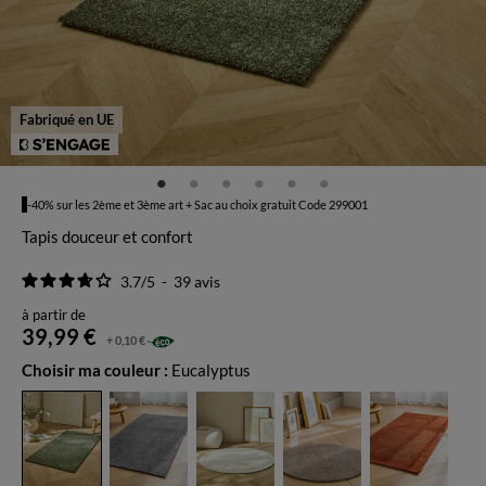
Fabriqué en UE
-40% sur les 2ème et 3ème art + Sac au choix gratuit Code 299001
Tapis douceur et confort
3.7
/
5
-
39
avis
à partir de
39,99 €
+ 0,10 €
Choisir ma couleur :
Eucalyptus