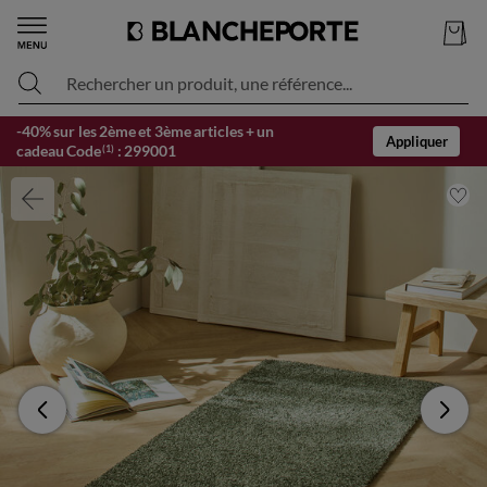
Rechercher un produit, une référence...
-40% sur les 2ème et 3ème articles + un
Appliquer
cadeau Code
:
299001
(1)