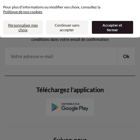
Pour plus d'informations ou modifier vos choix, consultez la
Politique de nos cookies
.
11€ Offerts
en vous inscrivant à la newsletter
Personnaliser mes
Continuer sans
Accepter et
choix
accepter
fermer
dès 20€ d’achat
conditions dans votre email de confirmation
Ok
Téléchargez l’application