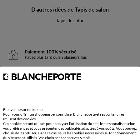
D'autres idées de Tapis de salon
Tapis de salon
Paiement 100% sécurisé
Payez plus tard ou en plusieurs fois
Livraison express
domicile, relais, consignes automatiques
Retours gratuits
sous 30 jours avec Mondial Relay
uniquement
Bienvenue sur notre site.
Pour vous offrir un shopping personnalisé, Blancheporte et ses partenaires
utilisent des cookies.
Service clients
Ces cookies seront utilisés pour analyser l'utilisation du site, le personnaliser selon
par chat et par téléphone
vos préférences et vous présenter des publicités adaptées à vos goûts. Vous pouvez
de 8h00 à 20h00 du lundi au samedi
choisir de les refuser. Dans ce cas, seuls les cookies nécessaires au fonctionnement
du site seront utilisés. Vos choix sont conservés 6 mois.