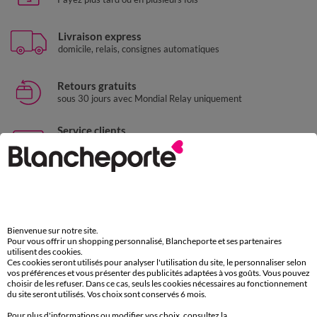
Livraison express
domicile, relais, consignes automatiques
Retours gratuits
sous 30 jours avec Mondial Relay uniquement
Service clients
par chat et par téléphone
de 8h00 à 20h00 du lundi au samedi
11€ Offerts
en vous inscrivant à la newsletter
Ok
dès 20€ d’achat
Bienvenue sur notre site.
conditions dans votre email de confirmation
Pour vous offrir un shopping personnalisé, Blancheporte et ses partenaires
utilisent des cookies.
Ces cookies seront utilisés pour analyser l'utilisation du site, le personnaliser selon
Téléchargez l’application
vos préférences et vous présenter des publicités adaptées à vos goûts. Vous pouvez
choisir de les refuser. Dans ce cas, seuls les cookies nécessaires au fonctionnement
du site seront utilisés. Vos choix sont conservés 6 mois.
Pour plus d'informations ou modifier vos choix, consultez la