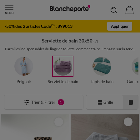
-50% dès 2 articles Code
:
899013
(1)
Appliquer
Serviette de bain 30x50
(7)
Parmi les indispensables du linge de toilette, comment faire l’impasse sur la
serv...
Peignoir
Serviette de bain
Tapis de bain
Gant de
Trier & Filtrer
Grille
1