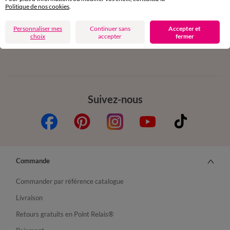
Politique de nos cookies
.
Personnaliser mes
Continuer sans
Accepter et
Depuis votre iPhone
choix
accepter
fermer
Suivez-nous
Commande
Commander par référence catalogue
Livraison
Retours gratuits en Point Relais®