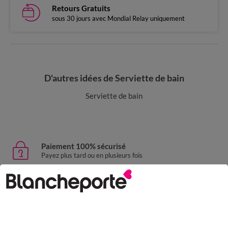
Retours Gratuits
sous 30 jours avec Mondial Relay uniquement
D'autres idées de Serviette de bain
Serviette de bain
Paiement 100% sécurisé
Payez plus tard ou en plusieurs fois
Livraison express
domicile, relais, consignes automatiques
Retours gratuits
sous 30 jours avec Mondial Relay uniquement