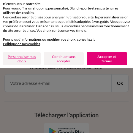
Bienvenue sur notre site.
Pour vous offrir un shopping personnalisé, Blancheporte et ses partenaires
Service clients
utilisent des cookies.
Ces cookies seront utilisés pour analyser l'utilisation du site, le personnaliser selon
par chat et par téléphone
vos préférences et vous présenter des publicités adaptées à vos goûts. Vous pouvez
de 8h00 à 20h00 du lundi au samedi
choisir de les refuser. Dans ce cas, seuls les cookies nécessaires au fonctionnement
du site seront utilisés. Vos choix sont conservés 6 mois.
Pour plus d'informations ou modifier vos choix, consultez la
Politique de nos cookies
.
11€ Offerts
en vous inscrivant à la newsletter
Personnaliser mes
Continuer sans
Accepter et
choix
accepter
fermer
dès 20€ d’achat
conditions dans votre email de confirmation
Ok
Téléchargez l’application