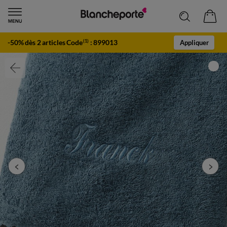
-50% dès 2 articles Code
:
899013
(1)
Appliquer