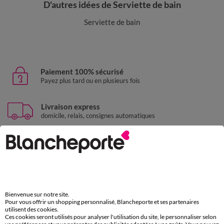
D'autres idées de Serviette de bain
Serviette de bain
Paiement 100% sécurisé
Payez plus tard ou en plusieurs fois
Livraison express
domicile, relais, consignes automatiques
Retours gratuits
sous 30 jours avec Mondial Relay uniquement
Service clients
par chat et par téléphone
de 8h00 à 20h00 du lundi au samedi
Bienvenue sur notre site.
Pour vous offrir un shopping personnalisé, Blancheporte et ses partenaires
utilisent des cookies.
Ces cookies seront utilisés pour analyser l'utilisation du site, le personnaliser selon