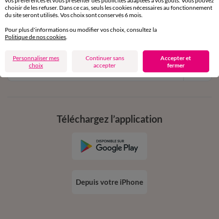
vos préférences et vous présenter des publicités adaptées à vos goûts. Vous pouvez
11€ Offerts
choisir de les refuser. Dans ce cas, seuls les cookies nécessaires au fonctionnement
du site seront utilisés. Vos choix sont conservés 6 mois.
en vous inscrivant à la newsletter
Pour plus d'informations ou modifier vos choix, consultez la
dès 20€ d’achat
Politique de nos cookies
.
conditions dans votre email de confirmation
Personnaliser mes
Continuer sans
Accepter et
choix
accepter
fermer
Ok
Téléchargez l’application
Depuis votre iPhone