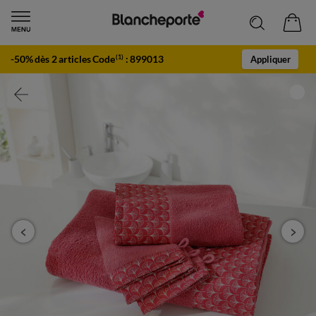
-50% dès 2 articles Code
:
899013
(1)
Appliquer