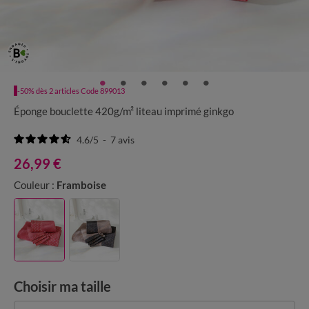
-50% dès 2 articles Code 899013
Éponge bouclette 420g/m² liteau imprimé ginkgo
4.6
/
5
-
7
avis
26,99 €
Couleur :
Framboise
Choisir ma taille