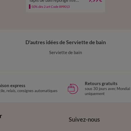
Tapis de bain éponge liteau motif frise grecque
TAPIS DE BAIN : 60X100CM
-50% dès 2 art Code 899013
CONTOUR : 50X40CM
TAPIS DE DOUCHE : 60X60CM
D'autres idées de Serviette de bain
Serviette de bain
Retours gratuits
aison express
sous 30 jours avec Mondial
ile, relais, consignes automatiques
uniquement
r
Suivez-nous