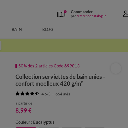
Commander
par
référence catalogue
BAIN
BLOG
-50% dès 2 articles Code 899013
Collection serviettes de bain unies -
confort moelleux 420 g/m²
4.6
/
5
-
664
avis
à partir de
8,99 €
Couleur :
Eucalyptus