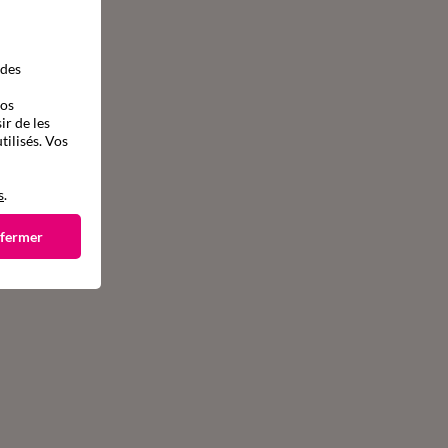
 des
vos
ir de les
tilisés. Vos
s
.
 fermer