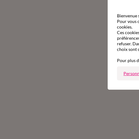
Bienvenue s
Pour vous o
cookies.
Ces cookies 
préférences
refuser. Da
choix sont 
Pour plus d
Personn