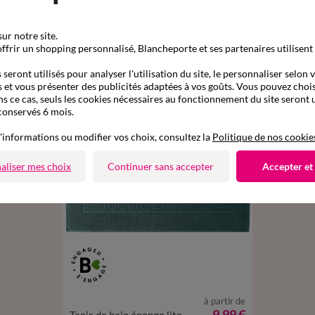
Complétez mon ensemble
ur notre site.
ffrir un shopping personnalisé, Blancheporte et ses partenaires utilisent
seront utilisés pour analyser l'utilisation du site, le personnaliser selon 
 et vous présenter des publicités adaptées à vos goûts. Vous pouvez chois
ns ce cas, seuls les cookies nécessaires au fonctionnement du site seront u
conservés 6 mois.
'informations ou modifier vos choix, consultez la
Politique de nos cookie
aliser mes choix
Continuer sans accepter
Accepter et
à partir de
TAPIS DE BAIN : 50X70CM
9,99 €