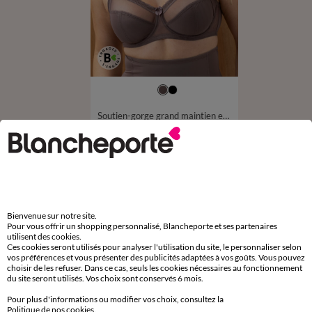
Soutien-gorge grand maintien en maille sculptante - avec armatures
25,99 €
à partir de
-50% dès 2 art Code 899013
D'autres idées de Gaine ventre plat
Bienvenue sur notre site.
Pour vous offrir un shopping personnalisé, Blancheporte et ses partenaires
Gaine ventre plat
utilisent des cookies.
Ces cookies seront utilisés pour analyser l'utilisation du site, le personnaliser selon
vos préférences et vous présenter des publicités adaptées à vos goûts. Vous pouvez
choisir de les refuser. Dans ce cas, seuls les cookies nécessaires au fonctionnement
du site seront utilisés. Vos choix sont conservés 6 mois.
Pour plus d'informations ou modifier vos choix, consultez la
Paiement 100% sécurisé
Politique de nos cookies
.