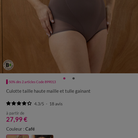
-50% dès 2 articles Code 899013
Culotte taille haute maille et tulle gainant
4.3
/
5
-
18
avis
à partir de
27,99 €
Couleur :
Café