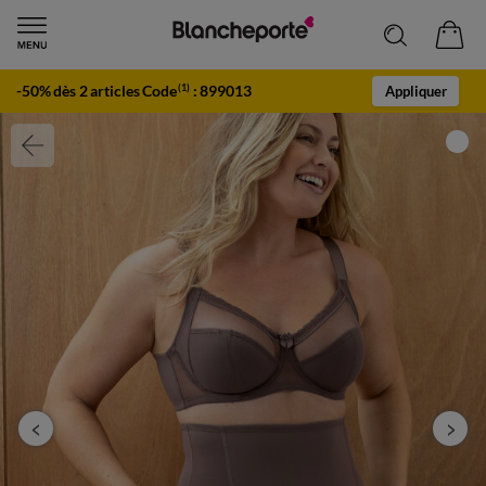
-50% dès 2 articles Code
:
899013
(1)
Appliquer