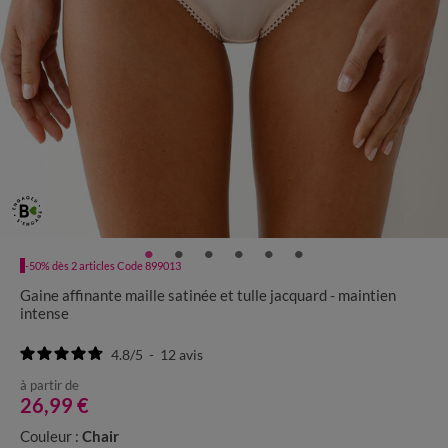
-50% dès 2 articles Code 899013
Gaine affinante maille satinée et tulle jacquard - maintien
intense
4.8
/
5
-
12
avis
à partir de
26,99 €
Couleur :
Chair