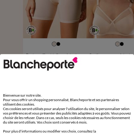
38
40
42
44
46
48
50
52
54
Panty maille et tulle sculptants - maintien intense
24,99 €
à partir de
à partir de
-50% dès 2 art Code 899013
-50% dès 2 art Code 899013
D'autres idées de Gaine ventre plat
Bienvenue sur notre site.
Pour vous offrir un shopping personnalisé, Blancheporte et ses partenaires
utilisent des cookies.
Gaine ventre plat
Ces cookies seront utilisés pour analyser l'utilisation du site, le personnaliser selon
vos préférences et vous présenter des publicités adaptées à vos goûts. Vous pouvez
choisir de les refuser. Dans ce cas, seuls les cookies nécessaires au fonctionnement
du site seront utilisés. Vos choix sont conservés 6 mois.
Pour plus d'informations ou modifier vos choix, consultez la