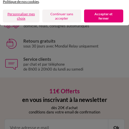
Paiement 100% sécurisé
Politique de nos cookies
.
Payez plus tard ou en plusieurs fois
Personnaliser mes
Continuer sans
Accepter et
choix
accepter
fermer
Livraison express
domicile, relais, consignes automatiques
Retours gratuits
sous 30 jours avec Mondial Relay uniquement
Service clients
par chat et par téléphone
de 8h00 à 20h00 du lundi au samedi
11€ Offerts
en vous inscrivant à la newsletter
dès 20€ d’achat
conditions dans votre email de confirmation
Ok