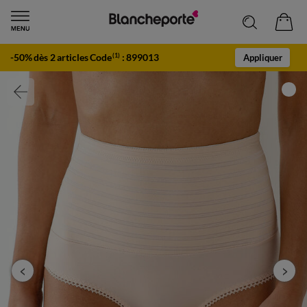
-50% dès 2 articles Code
:
899013
(1)
Appliquer