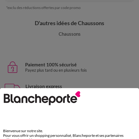
*exclu des réductions offertes par code promo
D'autres idées de Chaussons
Chaussons
Paiement 100% sécurisé
Payez plus tard ou en plusieurs fois
Livraison express
domicile, relais, consignes automatiques
Retours gratuits
sous 30 jours avec Mondial Relay uniquement
Service clients
Bienvenue sur notre site.
par chat et par téléphone
Pour vous offrir un shopping personnalisé, Blancheporte et ses partenaires
de 8h00 à 20h00 du lundi au samedi