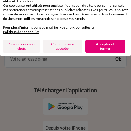
utilisent des cookies.
Ces cookies seront utilisés pour analyser l'utilisation du site, le personnaliser selon
vos préférences et vous présenter des publicités adaptées à vos goûts. Vous pouvez
choisir de les refuser. Dans ce cas, seuls les cookies nécessaires au fonctionnement
du site seront utilisés. Vos choix sont conservés 6 mois.
11€ Offerts
Pour plus d'informations ou modifier vos choix, consultez la
en vous inscrivant à la newsletter
Politique de nos cookies
.
dès 20€ d’achat
conditions dans votre email de confirmation
Personnaliser mes
Continuer sans
Accepter et
choix
accepter
fermer
Ok
Téléchargez l’application
Depuis votre iPhone