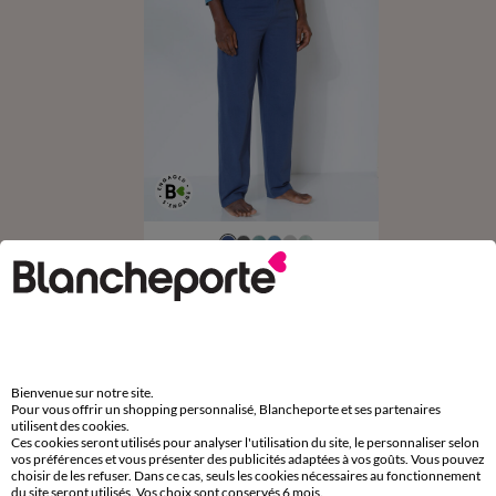
36/38
40/42
44/46
48/50
52/54
56/58
60/62
64/66
Pantalon pyjama coton uni
68/70
72/74
16,99 €
à partir de
-50% dès 2 art Code 899013
Bienvenue sur notre site.
Pour vous offrir un shopping personnalisé, Blancheporte et ses partenaires
utilisent des cookies.
D'autres idées de Pyjama
Ces cookies seront utilisés pour analyser l'utilisation du site, le personnaliser selon
vos préférences et vous présenter des publicités adaptées à vos goûts. Vous pouvez
Pyjama
Bas de pyjama
choisir de les refuser. Dans ce cas, seuls les cookies nécessaires au fonctionnement
du site seront utilisés. Vos choix sont conservés 6 mois.