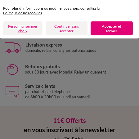
Pour plus d'informations ou modifier vos choix, consultez la
Politique de nos cookies
.
Paiement 100% sécurisé
Personnaliser mes
Continuer sans
Accepter et
Payez plus tard ou en plusieurs fois
choix
accepter
fermer
Livraison express
domicile, relais, consignes automatiques
Retours gratuits
sous 30 jours avec Mondial Relay uniquement
Service clients
par chat et par téléphone
de 8h00 à 20h00 du lundi au samedi
11€ Offerts
en vous inscrivant à la newsletter
dès 20€ d’achat