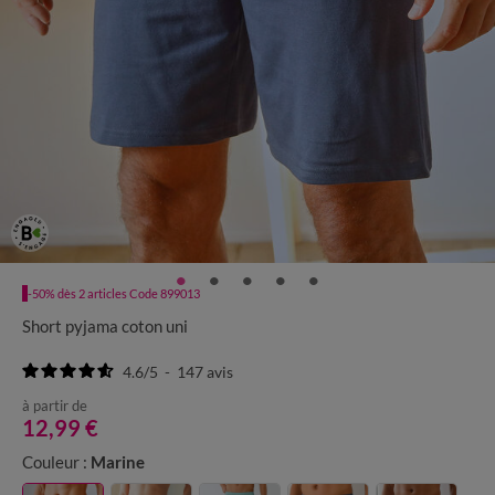
-50% dès 2 articles Code 899013
Short pyjama coton uni
4.6
/
5
-
147
avis
à partir de
12,99 €
Couleur :
Marine