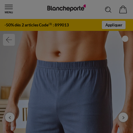
-50% dès 2 articles Code
:
899013
(1)
Appliquer