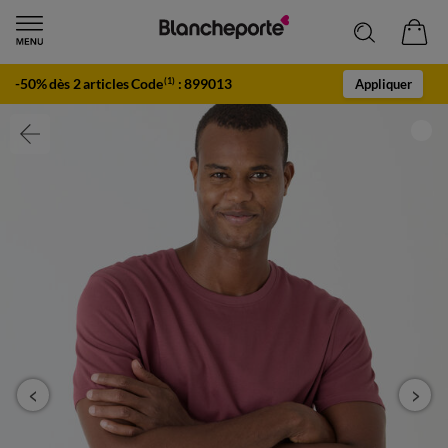
-50% dès 2 articles Code
:
899013
(1)
Appliquer