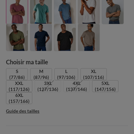
Choisir ma taille
S
M
L
XL
(77/86)
(87/96)
(97/106)
(107/116)
XXL
3XL
4XL
5XL
(117/126)
(127/136)
(137/146)
(147/156)
6XL
(157/166)
Guide des tailles