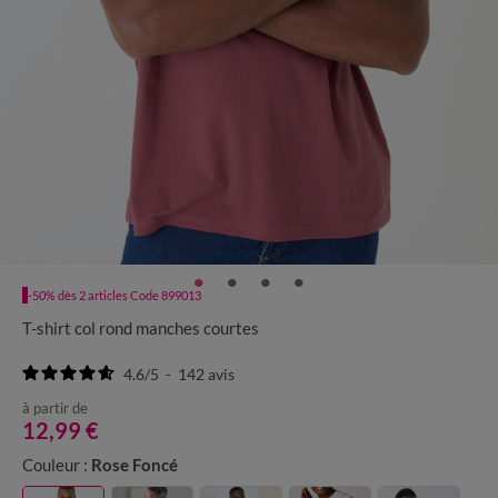
-50% dès 2 articles Code 899013
T-shirt col rond manches courtes
4.6
/
5
-
142
avis
à partir de
12,99 €
Couleur :
Rose Foncé