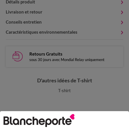
Détails produit
Livraison et retour
Conseils entretien
Caractéristiques environnementales
Retours Gratuits
sous 30 jours avec Mondial Relay uniquement
D'autres idées de T-shirt
T-shirt
Paiement 100% sécurisé
Payez plus tard ou en plusieurs fois