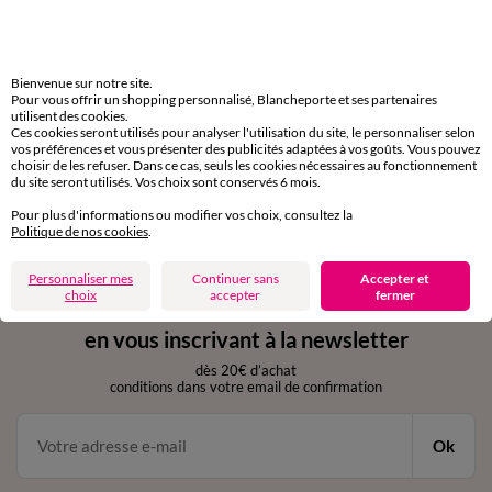
Livraison express
domicile, relais, consignes automatiques
Bienvenue sur notre site.
Pour vous offrir un shopping personnalisé, Blancheporte et ses partenaires
Retours gratuits
utilisent des cookies.
Ces cookies seront utilisés pour analyser l'utilisation du site, le personnaliser selon
sous 30 jours avec Mondial Relay uniquement
vos préférences et vous présenter des publicités adaptées à vos goûts. Vous pouvez
choisir de les refuser. Dans ce cas, seuls les cookies nécessaires au fonctionnement
du site seront utilisés. Vos choix sont conservés 6 mois.
Service clients
par chat et par téléphone
Pour plus d'informations ou modifier vos choix, consultez la
de 8h00 à 20h00 du lundi au samedi
Politique de nos cookies
.
Personnaliser mes
Continuer sans
Accepter et
choix
accepter
fermer
11€ Offerts
en vous inscrivant à la newsletter
dès 20€ d’achat
conditions dans votre email de confirmation
Ok