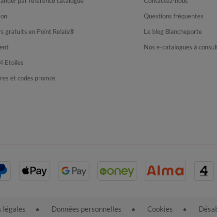
nder par référence catalogue
Contactez-nous
son
Questions fréquentes
s gratuits en Point Relais®
Le blog Blancheporte
ent
Nos e-catalogues à consul
4 Etoiles
fres et codes promos
 légales
Données personnelles
Cookies
Désab