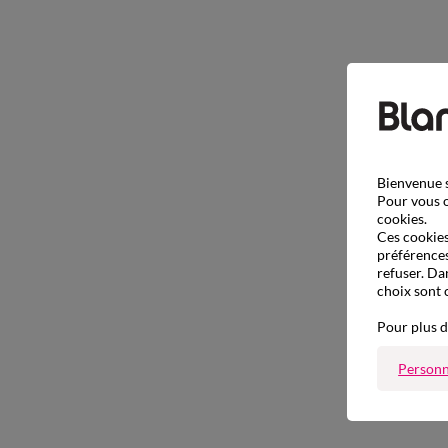
Bienvenue s
Pour vous o
cookies.
Ces cookies 
préférences
refuser. Da
choix sont 
Pour plus d
Personn