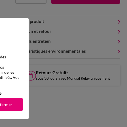
Détails produit
Livraison et retour
Conseils entretien
Caractéristiques environnementales
 des
vos
ir de les
Retours Gratuits
tilisés. Vos
sous 30 jours avec Mondial Relay uniquement
s
.
 fermer