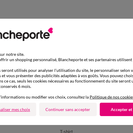
ur notre site.
ffrir un shopping personnalisé, Blancheporte et ses partenaires utilisent
seront utilisés pour analyser l'utilisation du site, le personnaliser selon 
 et vous présenter des publicités adaptées à vos goûts. Vous pouvez chois
ns ce cas, seuls les cookies nécessaires au fonctionnement du site seront u
conservés 6 mois.
'informations ou modifier vos choix, consultez la
Politique de nos cookie
aliser mes choix
Continuer sans accepter
Accepter et
D'autres idées de T-shirt
T-shirt