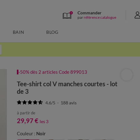
Commander
par
référence catalogue
BAIN
BLOG
-50% dès 2 articles Code 899013
Tee-shirt col V manches courtes - lot
de 3
4.6
/
5
-
188
avis
à partir de
29,97 €
les 3
Couleur :
Noir