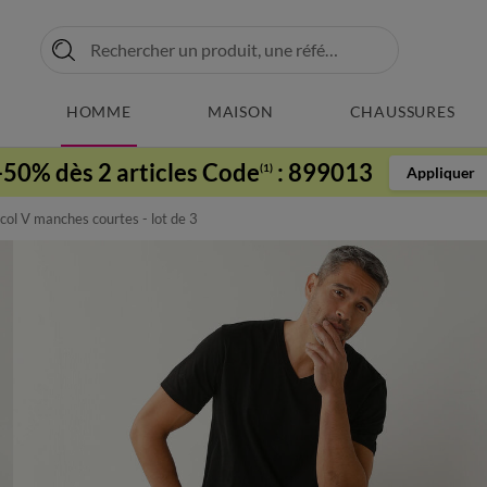
HOMME
MAISON
CHAUSSURES
-50% dès 2 articles Code
:
899013
(1)
Appliquer
col V manches courtes - lot de 3