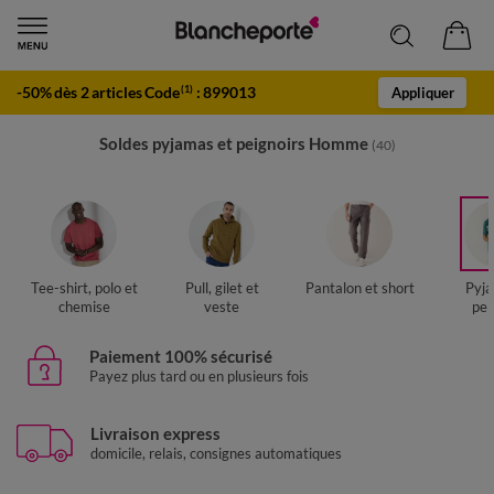
-50% dès 2 articles Code
:
899013
(1)
Appliquer
Soldes pyjamas et peignoirs Homme
(40)
Tee-shirt, polo et
Pull, gilet et
Pantalon et short
Pyja
chemise
veste
pei
Paiement 100% sécurisé
Payez plus tard ou en plusieurs fois
Livraison express
domicile, relais, consignes automatiques