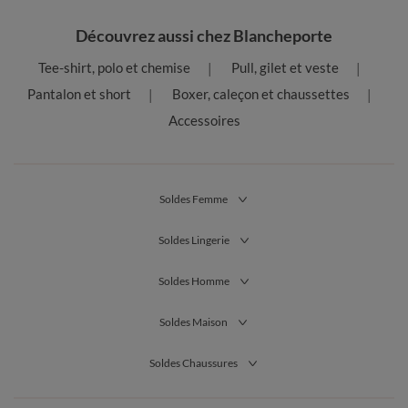
Découvrez aussi chez Blancheporte
Tee-shirt, polo et chemise
Pull, gilet et veste
Pantalon et short
Boxer, caleçon et chaussettes
Accessoires
Soldes Femme
Soldes Lingerie
Soldes Homme
Soldes Maison
Soldes Chaussures