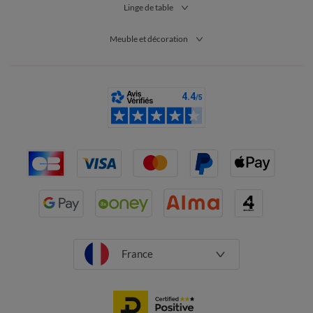
Linge de table
Meuble et décoration
France