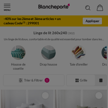
-40% sur les 2ème et 3ème articles + un
Appliquer
cadeau Code
:
299001
(1)
Linge de lit 260x240
(302)
Un linge de lit doux, confortable et de qualité est essentiel pour tomber dans les...
Housse de
Drap housse
Taie d'oreiller
Drap
couette
Trier & Filtrer
Grille
1