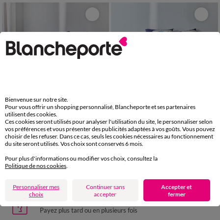
Nouveauté
Nouveauté
Bienvenue sur notre site.
Pour vous offrir un shopping personnalisé, Blancheporte et ses partenaires
utilisent des cookies.
Ces cookies seront utilisés pour analyser l'utilisation du site, le personnaliser selon
vos préférences et vous présenter des publicités adaptées à vos goûts. Vous pouvez
choisir de les refuser. Dans ce cas, seuls les cookies nécessaires au fonctionnement
Linge de lit uni - double gaze de coton
Linge de lit Marceau imprimé - coton 52 fils/cm²
du site seront utilisés. Vos choix sont conservés 6 mois.
134,99 €
68,99 €
Pour plus d'informations ou modifier vos choix, consultez la
Politique de nos cookies
.
Personnaliser mes
Continuer sans
Accepter et
choix
accepter
fermer
Paiement 100% sécurisé
Payez plus tard ou en plusieurs fois