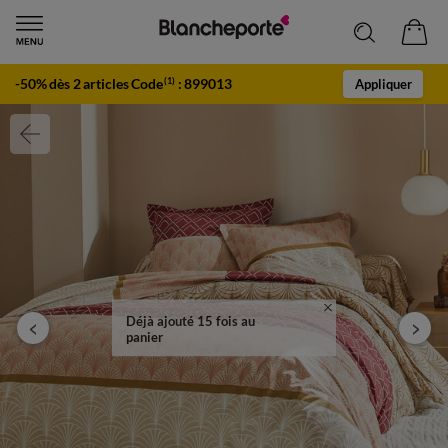
-50% dès 2 articles Code
:
899013
(1)
Appliquer
Déjà ajouté 15 fois au
panier