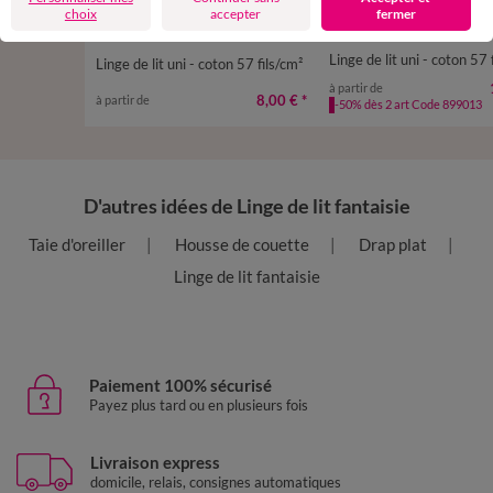
choix
accepter
fermer
Linge de lit uni - coton 57 
Linge de lit uni - coton 57 fils/cm²
à partir de
8,00 €
*
à partir de
-50% dès 2 art Code 899013
D'autres idées de Linge de lit fantaisie
Taie d'oreiller
Housse de couette
Drap plat
Linge de lit fantaisie
Paiement 100% sécurisé
Payez plus tard ou en plusieurs fois
Livraison express
domicile, relais, consignes automatiques