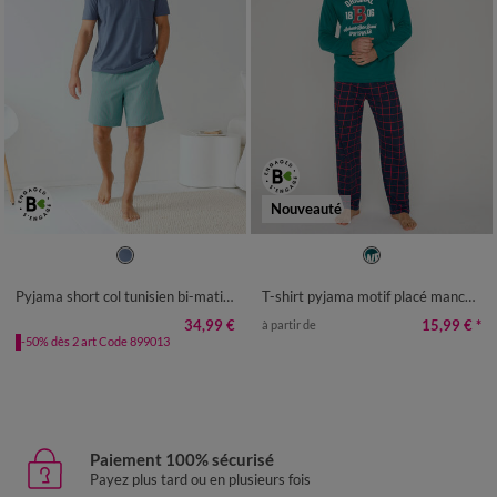
Nouveauté
M
L
XL
XXL
3XL
4XL
S
M
L
XL
XXL
3XL
4XL
Pyjama short col tunisien bi-matière
T-shirt pyjama motif placé manches longues
34,99 €
15,99 €
*
à partir de
-50% dès 2 art Code 899013
Paiement 100% sécurisé
Payez plus tard ou en plusieurs fois