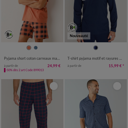
Nouveauté
S
M
L
XL
XXL
3XL
4XL
S
M
L
XL
XXL
3XL
4XL
Pyjama short coton carreaux manches courtes
T-shirt pyjama motif et rayures manches longues
24,99 €
15,99 €
*
à partir de
à partir de
-50% dès 2 art Code 899013