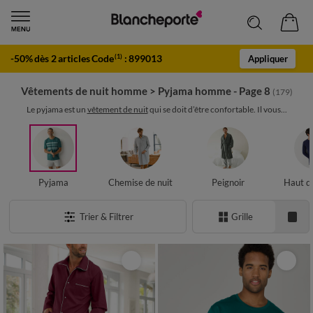
-50% dès 2 articles Code
:
899013
(1)
Appliquer
Vêtements de nuit homme
>
Pyjama homme - Page 8
(179)
Le pyjama est un
vêtement de nuit
qui se doit d’être confortable. Il vous...
Pyjama
Chemise de nuit
Peignoir
Haut d
Trier & Filtrer
Grille