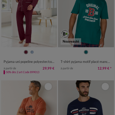
Nouveauté
M
L
XL
XXL
3XL
4XL
S
M
L
XL
XXL
3XL
4XL
Pyjama uni popeline polyester/coton
T-shirt pyjama motif placé manches courtes
29,99 €
12,99 €
*
à partir de
à partir de
-50% dès 2 art Code 899013