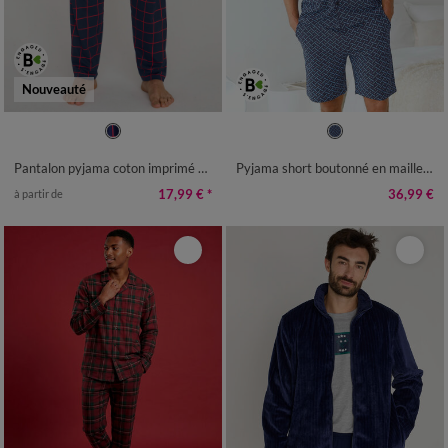
Nouveauté
36/38
40/42
44/46
48/50
M
L
XL
XXL
3XL
4XL
52/54
56/58
60/62
64/66
Pantalon pyjama coton imprimé carreaux
Pyjama short boutonné en maille imprimée
68/70
72/74
17,99 €
*
36,99 €
à partir de