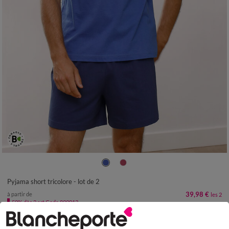
S
M
L
XL
XXL
3XL
4XL
Pyjama short tricolore - lot de 2
39,98 €
à partir de
les 2
-50% dès 2 art Code 899013