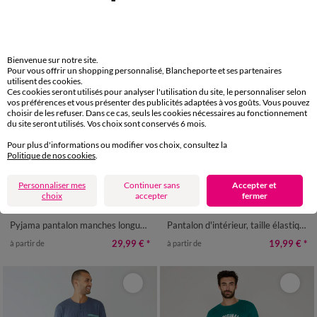
Bienvenue sur notre site.
Pour vous offrir un shopping personnalisé, Blancheporte et ses partenaires
utilisent des cookies.
Ces cookies seront utilisés pour analyser l'utilisation du site, le personnaliser selon
vos préférences et vous présenter des publicités adaptées à vos goûts. Vous pouvez
choisir de les refuser. Dans ce cas, seuls les cookies nécessaires au fonctionnement
du site seront utilisés. Vos choix sont conservés 6 mois.
Pour plus d'informations ou modifier vos choix, consultez la
Politique de nos cookies
.
Nouveauté
Personnaliser mes
Continuer sans
Accepter et
choix
accepter
fermer
S
M
L
XL
XXL
3XL
4XL
36/38
40/42
44/46
48/50
52/54
56/58
60/62
64/66
Pyjama pantalon manches longues message
Pantalon d'intérieur, taille élastiquée, polaire toucher peluche
68/70
29,99 €
*
19,99 €
*
à partir de
à partir de