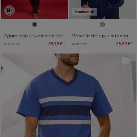
Nouveauté
M
L
XL
XXL
3XL
4XL
S
M
L
XL
XXL
3XL
4XL
5XL
Pyjama pantalon veste boutonnée, flanelle à carreaux
Veste d'intérieur polaire toucher peluche texturée
39,99 €
*
35,99 €
*
à partir de
à partir de