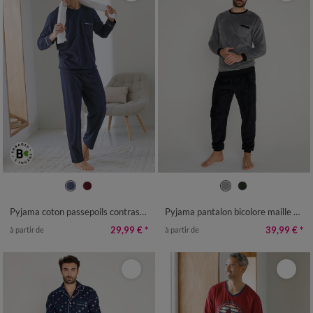
S
M
L
XL
XXL
3XL
4XL
S
M
L
XL
XXL
3XL
Pyjama coton passepoils contrastés
Pyjama pantalon bicolore maille polaire manches longues
29,99 €
*
39,99 €
*
à partir de
à partir de