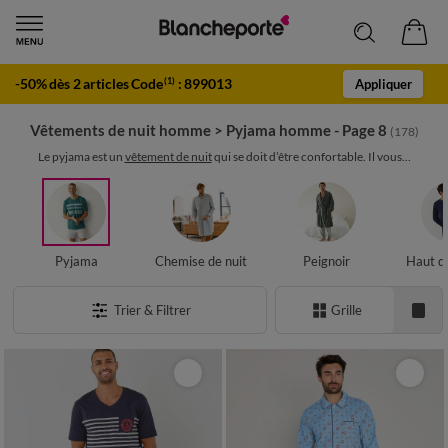
-50% dès 2 articles Code
:
899013
(1)
Appliquer
Vêtements de nuit homme
>
Pyjama homme - Page 8
(178)
Le pyjama est un
vêtement de nuit
qui se doit d’être confortable. Il vous...
Pyjama
Chemise de nuit
Peignoir
Haut d
Trier & Filtrer
Grille