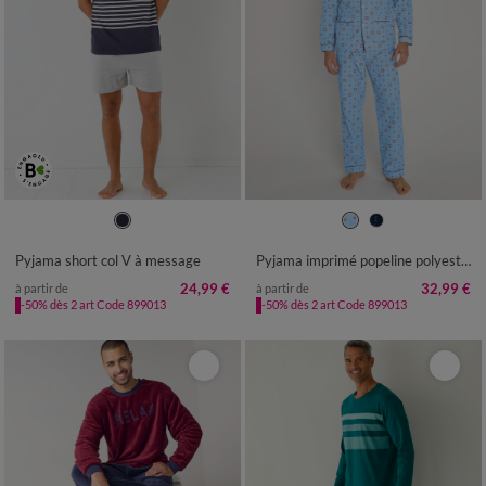
S
M
L
XL
XXL
3XL
4XL
M
L
XL
XXL
3XL
Pyjama short col V à message
Pyjama imprimé popeline polyester/coton
24,99 €
32,99 €
à partir de
à partir de
-50% dès 2 art Code 899013
-50% dès 2 art Code 899013