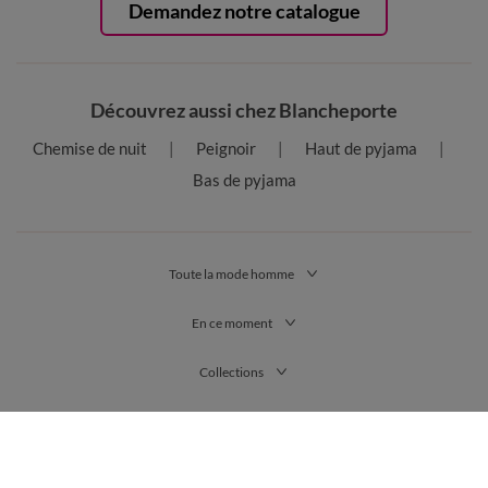
Demandez notre catalogue
Découvrez aussi chez Blancheporte
Chemise de nuit
Peignoir
Haut de pyjama
Bas de pyjama
Toute la mode homme
En ce moment
Collections