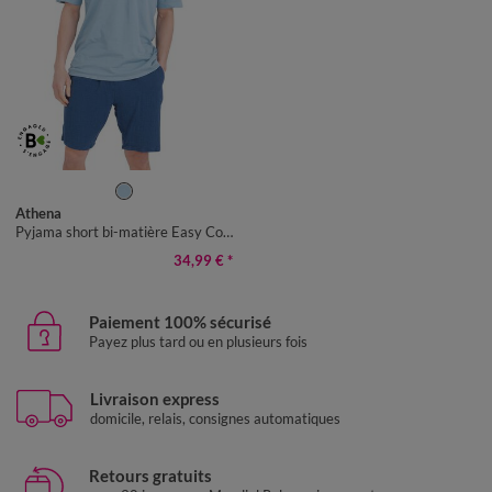
S
M
L
XL
XXL
Athena
Pyjama short bi-matière Easy Coton
34,99 €
*
Paiement 100% sécurisé
Payez plus tard ou en plusieurs fois
Livraison express
domicile, relais, consignes automatiques
Retours gratuits