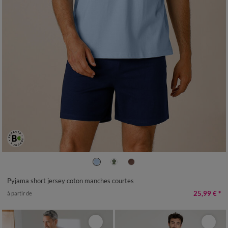
S
M
L
XL
XXL
3XL
Pyjama short jersey coton manches courtes
25,99 €
*
à partir de