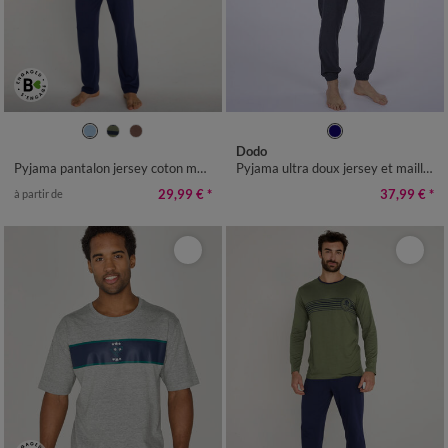
S
M
L
XL
XXL
3XL
M
L
XL
XXL
Dodo
Pyjama pantalon jersey coton manches longues
Pyjama ultra doux jersey et maille polaire
29,99 €
*
37,99 €
*
à partir de