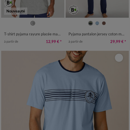
Nouveauté
S
M
L
XL
XXL
3XL
4XL
S
M
L
XL
XXL
3XL
T-shirt pyjama rayure placée manches courtes
Pyjama pantalon jersey coton manches longues
12,99 €
*
29,99 €
*
à partir de
à partir de