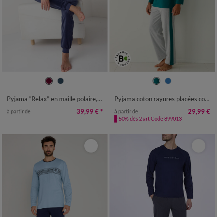
S
M
L
XL
XXL
3XL
4XL
S
M
L
XL
XXL
3XL
4XL
Pyjama "Relax" en maille polaire, toucher peluche
Pyjama coton rayures placées col rond
39,99 €
*
29,99 €
à partir de
à partir de
-50% dès 2 art Code 899013