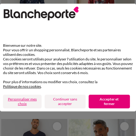
Bienvenue sur notre site.
Pour vous offrir un shopping personnalisé, Blancheporte et ses partenaires
utilisent des cookies.
Ces cookies seront utilisés pour analyser l'utilisation du site, le personnaliser selon
vos préférences et vous présenter des publicités adaptées à vos goûts. Vous pouvez
M
L
XL
XXL
3XL
4XL
M
L
XL
XXL
3XL
choisir de les refuser. Dans ce cas, seuls les cookies nécessaires au fonctionnement
du site seront utilisés. Vos choix sont conservés 6 mois.
Pyjama boutonné imprimé flanelle
Pyjama pantalon jersey, col V contrasté
Pour plus d'informations ou modifier vos choix, consultez la
39,99 €
*
29,99 €
à partir de
à partir de
Politique de nos cookies
.
-50% dès 2 art Code 899013
Personnaliser mes
Continuer sans
Accepter et
choix
accepter
fermer
-50% dès 2 articles Code
:
899013
(1)
Appliquer