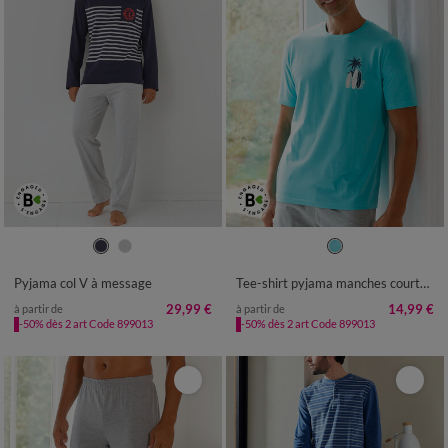
S
M
L
XL
XXL
3XL
4XL
S
M
L
XL
XXL
3XL
4XL
Pyjama col V à message
Tee-shirt pyjama manches courtes motif surf
29,99 €
14,99 €
à partir de
à partir de
-50% dès 2 art Code 899013
-50% dès 2 art Code 899013