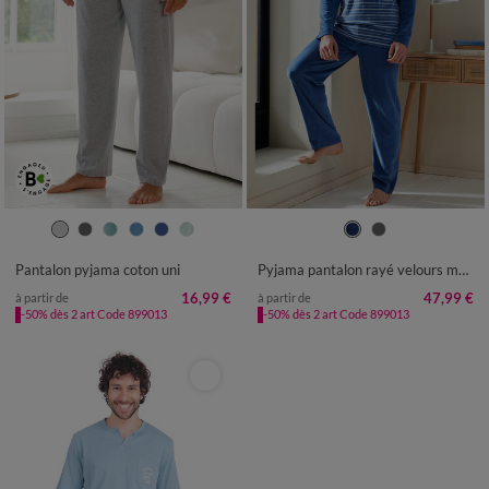
36/38
40/42
44/46
48/50
M
L
XL
XXL
3XL
52/54
56/58
60/62
64/66
Pantalon pyjama coton uni
Pyjama pantalon rayé velours manches longues
68/70
72/74
16,99 €
47,99 €
à partir de
à partir de
-50% dès 2 art Code 899013
-50% dès 2 art Code 899013