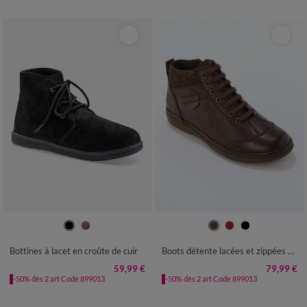
36
37
38
39
40
41
36
37
38
39
40
41
Bottines à lacet en croûte de cuir
Boots détente lacées et zippées en cuir
59,99 €
79,99 €
-50% dès 2 art Code 899013
-50% dès 2 art Code 899013