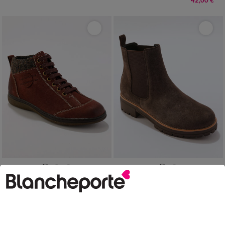
42,00 €
*
36
37
38
39
40
41
36
37
38
39
40
41
Boots détente lacées et zippées en cuir
Boots chelsea croûte de cuir, semelle crantée épaisse
79,99 €
79,99 €
*
-50% dès 2 art Code 899013