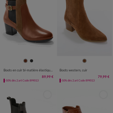
36
37
38
39
40
41
36
37
38
39
40
41
Boots en cuir bi-matière élastiquées à boucle et à talon
Boots western, cuir
89,99 €
79,99 €
-50% dès 2 art Code 899013
-50% dès 2 art Code 899013