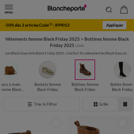
-50% dès 2 articles Code
:
899013
(1)
Appliquer
Vêtements femme Black Friday 2025
>
Bottines femme Black
Friday 2025
(104)
Les Black Days et le Black Friday 2025, c’est fini ! En attendant les Black Days et...
Sacs à main
Baskets femme
Bottines femme
Bottes femm
femme Black
Black Friday
Black Friday
Black Friday
Friday
Trier & Filtrer
Grille