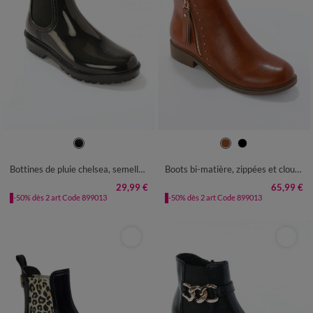
36
37
38
39
40
41
36
37
38
39
40
41
Bottines de pluie chelsea, semelle crantée
Boots bi-matière, zippées et cloutées
29,99 €
65,99 €
-50% dès 2 art Code 899013
-50% dès 2 art Code 899013