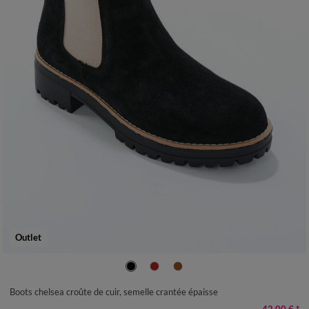
Outlet
36
37
38
39
40
41
Boots chelsea croûte de cuir, semelle crantée épaisse