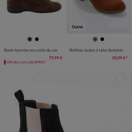
Outlet
36
37
38
39
40
41
42
36
37
38
39
40
Boots fourrées en croûte de cuir
Bottines lacées à talon fantaisie
79,99 €
30,00 €
*
-50% dès 2 art Code 899013