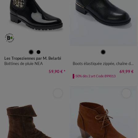
36
37
38
39
40
41
36
37
38
39
40
41
Les Tropeziennes par M. Belarbi
Bottines de pluie NEA
Boots élastiquée zippée, chaîne dorée
59,90 €
*
69,99 €
-50% dès 2 art Code 899013