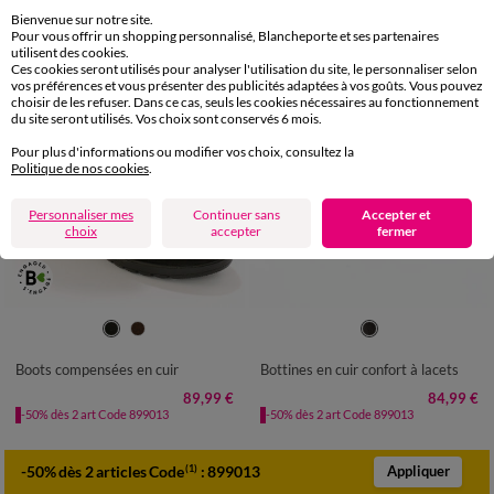
Bienvenue sur notre site.
Pour vous offrir un shopping personnalisé, Blancheporte et ses partenaires
utilisent des cookies.
Ces cookies seront utilisés pour analyser l'utilisation du site, le personnaliser selon
vos préférences et vous présenter des publicités adaptées à vos goûts. Vous pouvez
choisir de les refuser. Dans ce cas, seuls les cookies nécessaires au fonctionnement
du site seront utilisés. Vos choix sont conservés 6 mois.
Pour plus d'informations ou modifier vos choix, consultez la
Politique de nos cookies
.
Personnaliser mes
Continuer sans
Accepter et
choix
accepter
fermer
36
37
38
39
40
41
36
37
38
39
40
41
Boots compensées en cuir
Bottines en cuir confort à lacets
89,99 €
84,99 €
-50% dès 2 art Code 899013
-50% dès 2 art Code 899013
-50% dès 2 articles Code
:
899013
(1)
Appliquer