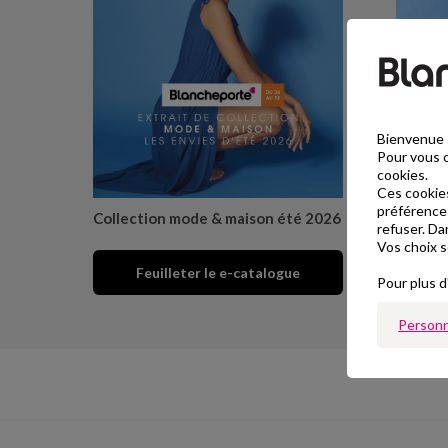
Bienvenue s
Pour vous o
cookies.
Ces cookies
préférences
Collection mode & maison été 2026
Collectio
refuser. Da
Vos choix s
Feuilleter le e-catalogue
F
Pour plus d
Personn