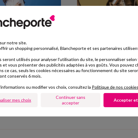
ur notre site.
ffrir un shopping personnalisé, Blancheporte et ses partenaires utilisen
 seront utilisés pour analyser l'utilisation du site, le personnaliser selon
 et vous présenter des publicités adaptées à vos goûts. Vous pouvez ch
n 2026 pour toutes les morphos
Extrait de collection chauss
ns ce cas, seuls les cookies nécessaires au fonctionnement du site seront
ont conservés 6 mois.
euilleter le e-catalogue
Feuilleter le e-catalog
'informations ou modifier vos choix, consultez la
Politique de nos cookie
Continuer sans
aliser mes choix
Accepter et
accepter