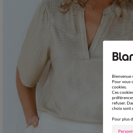
Bienvenue s
Pour vous o
cookies.
Ces cookies 
préférences
refuser. Da
choix sont 
Pour plus d
Personn