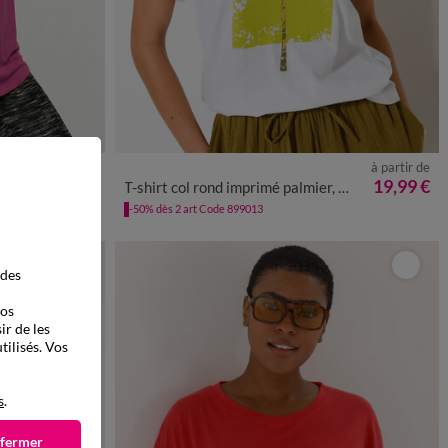
à partir de
LES MOINS CHERS
50
52
54
34/36
38/40
42/44
46/48
50
52
54
19,99 €
à partir de
T-shirt col rond imprimé palmier, volume loose
12,99 €
*
-50% dès 2 art Code 899013
 des
vos
ir de les
tilisés. Vos
s
.
 fermer