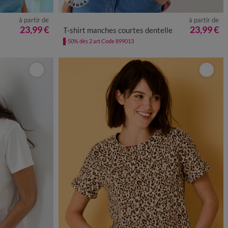
à partir de
à partir de
50
52
54
34/36
38/40
42/44
46/48
50
52
54
23,99 €
23,99 €
T-shirt manches courtes dentelle
-50% dès 2 art Code 899013