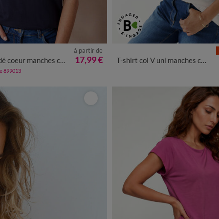
à partir de
/40
42/44
46/48
50
52
54
34/36
38/40
42/44
46/48
5
17,99 €
 coeur manches courtes
T-shirt col V uni manches courtes, coton
de 899013