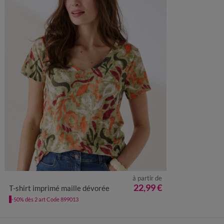
à partir de
34/36
38/40
42/44
46/48
50
52
54
22,99 €
T-shirt imprimé maille dévorée
-50% dès 2 art Code 899013