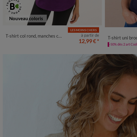
Nouveau coloris
LES MOINS CHERS
34/36
38/40
42/44
46/48
50
52
54
34/36
38
à partir de
T-shirt col rond, manches courtes
T-shirt uni brodé
12,99 €
*
-50% dès 2 art Co