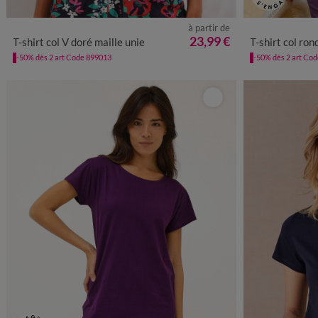
à partir de
34/36
38/40
42/44
46/48
50
52
54
34/36
38
23,99 €
T-shirt col V doré maille unie
T-shirt col ron
-50% dès 2 art Code 899013
-50% dès 2 art Co