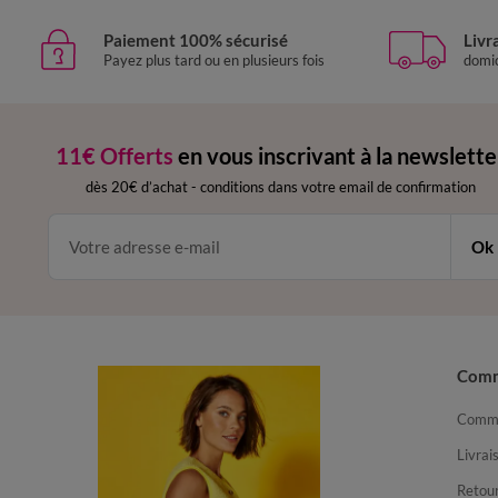
Paiement 100% sécurisé
Livr
Payez plus tard ou en plusieurs fois
domic
11€ Offerts
en vous inscrivant à la newslette
dès 20€ d’achat
-
conditions dans votre email de confirmation
Ok
Com
Comma
Livrai
Retour