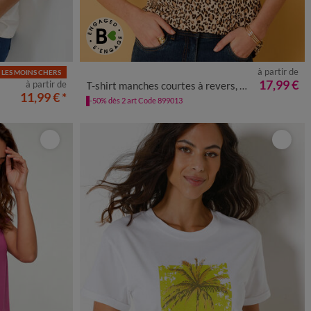
à partir de
LES MOINS CHERS
0
52
54
56
34/36
38/40
42/44
46/48
50
52
54
17,99 €
à partir de
T-shirt manches courtes à revers, imprimé peau de bête
11,99 €
*
-50% dès 2 art Code 899013