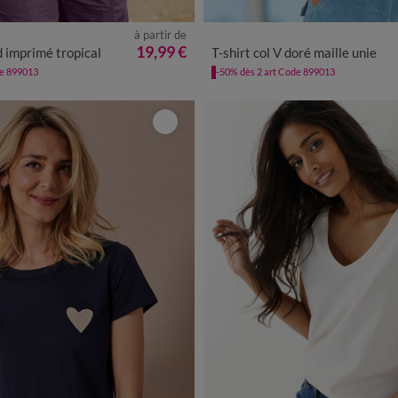
à partir de
/40
42/44
46/48
50
52
54
34/36
38/40
42/44
46/48
19,99 €
d imprimé tropical
T-shirt col V doré maille unie
de 899013
-50% dès 2 art Code 899013