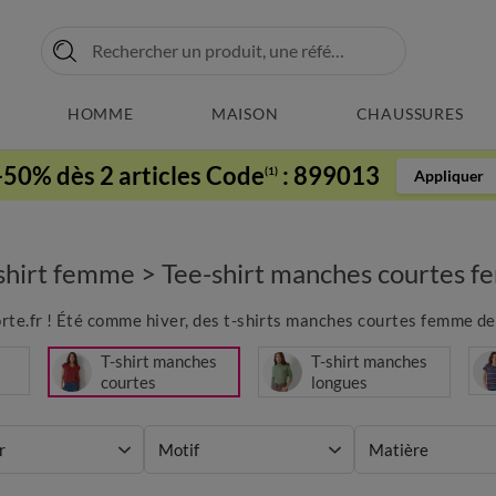
HOMME
MAISON
CHAUSSURES
-50% dès 2 articles Code
:
899013
(1)
Appliquer
shirt femme
>
Tee-shirt manches courtes 
e.fr ! Été comme hiver, des t-shirts manches courtes femme de tou
T-shirt manches
T-shirt manches
courtes
longues
r
Motif
Matière