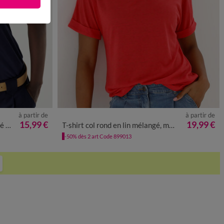
à partir de
à partir de
50
52
54
34/36
38/40
42/44
46/48
50
52
54
15,99 €
19,99 €
rés
T-shirt col rond en lin mélangé, manches courtes
-50% dès 2 art Code 899013