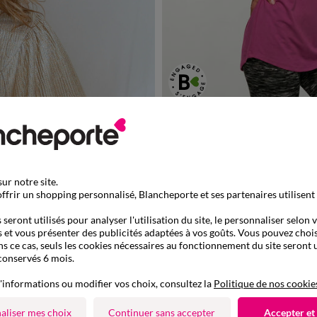
34/36
38/40
42/44
46/48
T-shirt col rond, manches courtes
ur notre site.
ffrir un shopping personnalisé, Blancheporte et ses partenaires utilisent
seront utilisés pour analyser l'utilisation du site, le personnaliser selon 
 et vous présenter des publicités adaptées à vos goûts. Vous pouvez chois
ns ce cas, seuls les cookies nécessaires au fonctionnement du site seront u
conservés 6 mois.
'informations ou modifier vos choix, consultez la
Politique de nos cookie
aliser mes choix
Continuer sans accepter
Accepter et