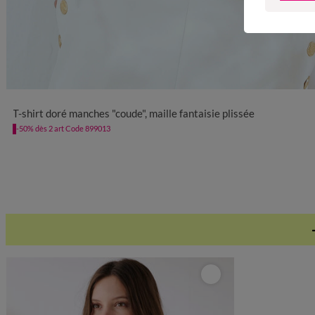
34/36
38/40
42/44
46/48
50
52
T-shirt doré manches "coude", maille fantaisie plissée
-50% dès 2 art Code 899013